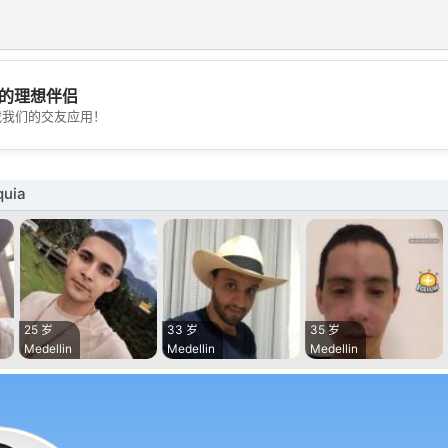
的理想伴侣
💖
载我们的交友应用！
💕
uia
25 岁
33 岁
35 岁
Medellin
Medellin
Medellin