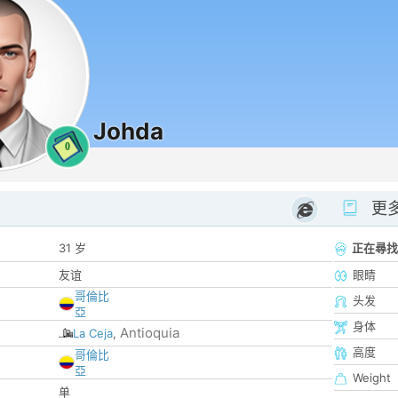
Johda
0
更
31 岁
正在尋找
友谊
眼睛
哥倫比
头发
亞
身体
Antioquia
La Ceja
,
高度
哥倫比
亞
Weight
单