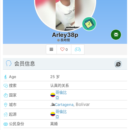
2
Arley38p
長時間
0
会员信息
Age
25 岁
搜索
认真的关系
哥倫比
国家
亞
Bolivar
城市
Cartagena
,
哥倫比
起源
亞
公民身份
离婚