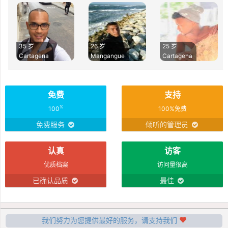
35 岁
26 岁
25 岁
Cartagena
Mangangue
Cartagena
免费
支持
%
100
100%免费
免费服务
倾听的管理员
认真
访客
优质档案
访问量很高
已确认品质
最佳
我们努力为您提供最好的服务，请支持我们