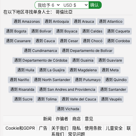
在以下地区寻找单身人士： 哥倫比亞
遇到 Amazonas
遇到 Antioquia
遇到 Arauca
遇到 Atlantico
遇到 Bogota
遇到 Bolívar
遇到 Boyaca
遇到 Caldas
遇到 Caqueta
遇到 Casanare
遇到 Cauca
遇到 Cesar
遇到 Chocó
遇到 Cordoba
遇到 Cundinamarca
遇到 Departamento de Bolívar
遇到 Departamento de Córdoba
遇到 Guainia
遇到 Guaviare
遇到 Huila
遇到 La Guajira
遇到 Magdalena
遇到 Meta
遇到 Nariño
遇到 North Santander
遇到 Putumayo
遇到 Quindio
遇到 Risaralda
遇到 San Andres and Providencia
遇到 Santander
遇到 Sucre
遇到 Tolima
遇到 Valle del Cauca
遇到 Vaupés
遇到 Vichada
新闻
|
诈骗者
|
商店
|
意见
Cookie和GDPR
|
广告
|
关于我们
|
隐私
|
使用条款
|
儿童安全
|
联
系我们
|
常见问题