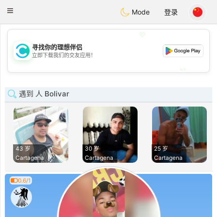
olombia
Citas
Toggle
Mode
登录
navigation
💖
寻找你的理想伴侣
💖
立即下载我们的交友应用！
💕
💕
遇到 人 Bolivar
43 岁
30 岁
25 岁
Cartagena
Cartagena
Cartagena
0.6/1