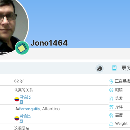
Jono1464
1
更
62 岁
正在尋找
认真的关系
眼睛
哥倫比
头发
亞
身体
Atlantico
Barranquilla
,
高度
哥倫比
亞
Weight
这很复杂