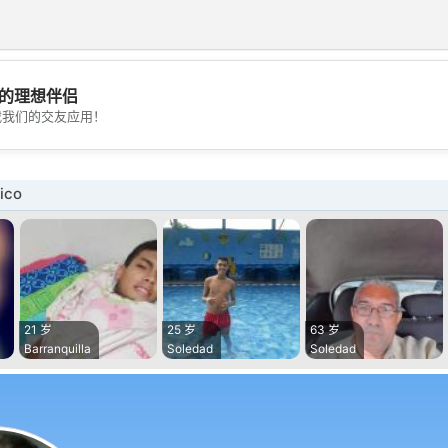
的理想伴侣
💖
载我们的交友应用！
💕
ico
21 岁
25 岁
63 岁
Barranquilla
Soledad
Soledad