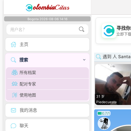
olombia
Citas
Bogota 2026-08-06 14:16
寻找你
立即下
主页
遇到 人 Santa
搜索
所有档案
配对专家
使用地图
31 岁
Piedecuesta
我的消息
0.7/1
聊天