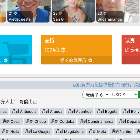
21 岁
28 岁
23 岁
Piedecuesta
San Gil
Bucaramanga
支持
认真
100%免费
优质档
务
倾听的管理员
我们努力为您提供最好的服务，请
身人士： 哥倫比亞
nas
遇到 Antioquia
遇到 Arauca
遇到 Atlantico
遇到 Bogota
遇到 Bolív
遇到 Cesar
遇到 Chocó
遇到 Cordoba
遇到 Cundinamarca
遇到 Departa
遇到 Huila
遇到 La Guajira
遇到 Magdalena
遇到 Meta
遇到 Nariño
遇