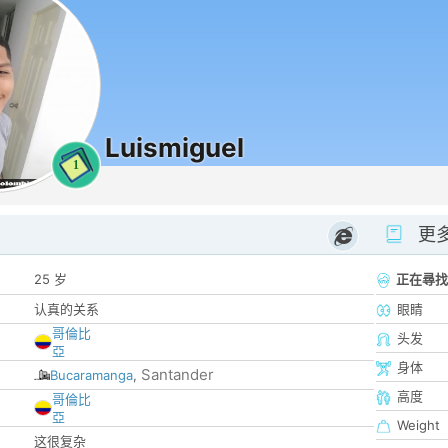
Luismiguel
1
更
25 岁
正在尋找
认真的关系
眼睛
哥倫比
头发
亞
身体
Santander
Bucaramanga
,
高度
哥倫比
亞
Weight
这很复杂