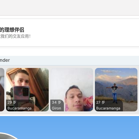
的理想伴侣
💖
载我们的交友应用！
💕
nder
29 岁
34 岁
27 岁
Bucaramanga
Giron
Bucaramanga