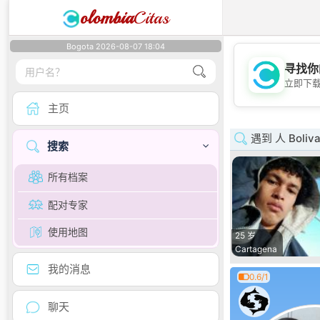
olombia
Citas
Bogota 2026-08-07 18:04
寻找你
立即下
主页
遇到 人 Boliva
搜索
所有档案
配对专家
使用地图
25 岁
Cartagena
我的消息
0.6/1
聊天