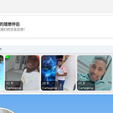
的理想伴侣
💖
载我们的交友应用！
💕
r
32 岁
28 岁
25 岁
Cartagena
Cartagena
Cartagena