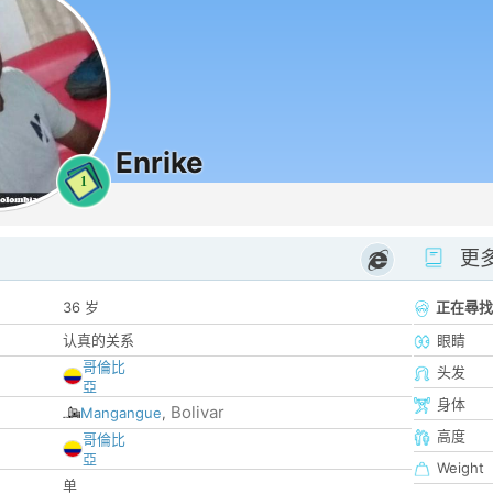
Enrike
1
更
36 岁
正在尋找
认真的关系
眼睛
哥倫比
头发
亞
身体
Bolivar
Mangangue
,
高度
哥倫比
亞
Weight
单