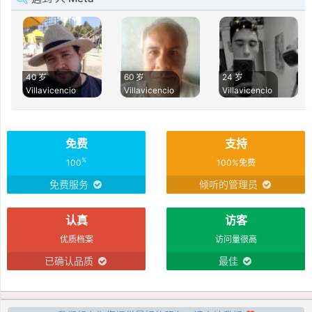
40 岁
60 岁
24 岁
Villavicencio
Villavicencio
Villavicencio
免费
支持
%
100
100%免费
免费服务
倾听的管理员
认真
访客
优质档案
访问量很高
已确认品质
最佳