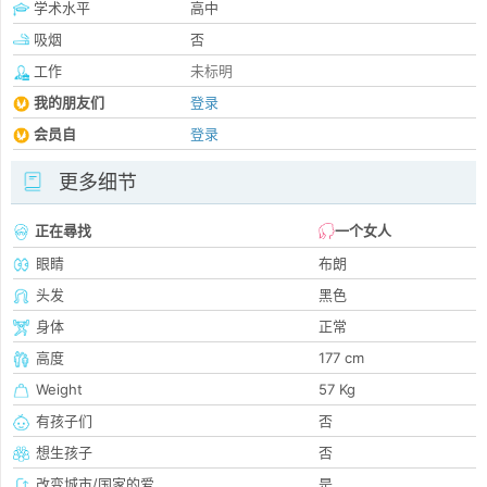
学术水平
高中
吸烟
否
工作
未标明
我的朋友们
登录
会员自
登录
更多细节
正在尋找
一个女人
眼睛
布朗
头发
黑色
身体
正常
高度
177 cm
Weight
57 Kg
有孩子们
否
想生孩子
否
改变城市/国家的爱
是