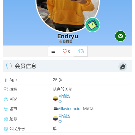
3
Endryu
長時間
0
会员信息
Age
25 岁
搜索
认真的关系
哥倫比
国家
亞
Meta
城市
Villavicencio
,
哥倫比
起源
亞
公民身份
单