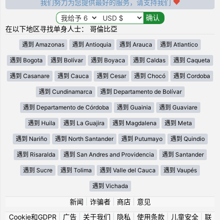
我们努力为您提供最好的服务，请支持我们
在以下地区寻找单身人士： 哥倫比亞
遇到 Amazonas
遇到 Antioquia
遇到 Arauca
遇到 Atlantico
遇到 Bogota
遇到 Bolívar
遇到 Boyaca
遇到 Caldas
遇到 Caqueta
遇到 Casanare
遇到 Cauca
遇到 Cesar
遇到 Chocó
遇到 Cordoba
遇到 Cundinamarca
遇到 Departamento de Bolívar
遇到 Departamento de Córdoba
遇到 Guainia
遇到 Guaviare
遇到 Huila
遇到 La Guajira
遇到 Magdalena
遇到 Meta
遇到 Nariño
遇到 North Santander
遇到 Putumayo
遇到 Quindio
遇到 Risaralda
遇到 San Andres and Providencia
遇到 Santander
遇到 Sucre
遇到 Tolima
遇到 Valle del Cauca
遇到 Vaupés
遇到 Vichada
新闻
|
诈骗者
|
商店
|
意见
Cookie和GDPR
|
广告
|
关于我们
|
隐私
|
使用条款
|
儿童安全
|
联