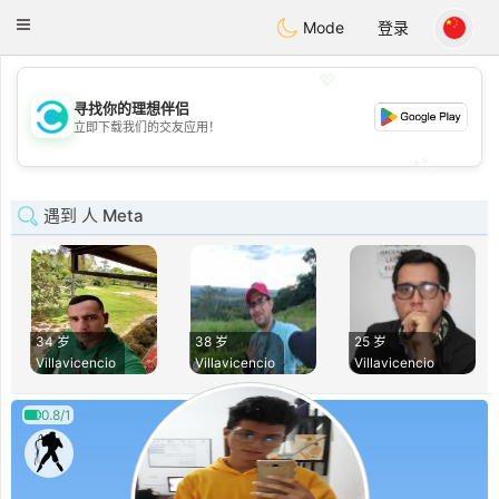
olombia
Citas
Toggle
Mode
登录
navigation
💖
寻找你的理想伴侣
💖
立即下载我们的交友应用！
💕
💕
遇到 人 Meta
34 岁
38 岁
25 岁
Villavicencio
Villavicencio
Villavicencio
0.8/1