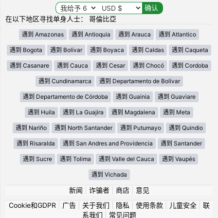
在以下地区寻找单身人士： 哥倫比亞
遇到 Amazonas
遇到 Antioquia
遇到 Arauca
遇到 Atlantico
遇到 Bogota
遇到 Bolívar
遇到 Boyaca
遇到 Caldas
遇到 Caqueta
遇到 Casanare
遇到 Cauca
遇到 Cesar
遇到 Chocó
遇到 Cordoba
遇到 Cundinamarca
遇到 Departamento de Bolívar
遇到 Departamento de Córdoba
遇到 Guainia
遇到 Guaviare
遇到 Huila
遇到 La Guajira
遇到 Magdalena
遇到 Meta
遇到 Nariño
遇到 North Santander
遇到 Putumayo
遇到 Quindio
遇到 Risaralda
遇到 San Andres and Providencia
遇到 Santander
遇到 Sucre
遇到 Tolima
遇到 Valle del Cauca
遇到 Vaupés
遇到 Vichada
新闻
|
诈骗者
|
商店
|
意见
Cookie和GDPR
|
广告
|
关于我们
|
隐私
|
使用条款
|
儿童安全
|
联
系我们
|
常见问题