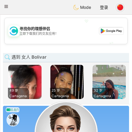
olombia
Citas
Toggle
Mode
登录
navigation
💖
寻找你的理想伴侣
💖
立即下载我们的交友应用！
💕
💕
遇到 女人 Bolivar
49 岁
25 岁
32 岁
Cartagena
Cartagena
Cartagena
0.8/1