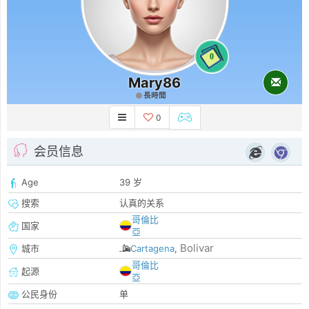
0
Mary86
長時間
0
会员信息
Age
39 岁
搜索
认真的关系
哥倫比
国家
亞
Bolivar
城市
Cartagena
,
哥倫比
起源
亞
公民身份
单