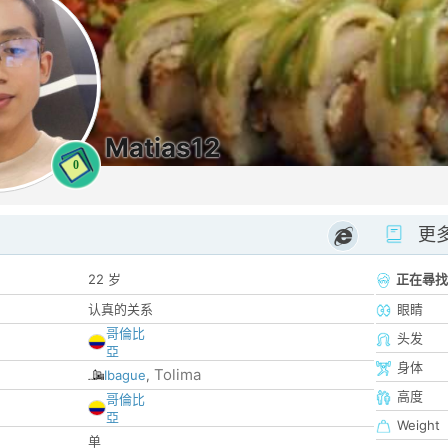
Matias12
0
更
22 岁
正在尋找
认真的关系
眼睛
哥倫比
头发
亞
身体
Tolima
Ibague
,
高度
哥倫比
亞
Weight
单