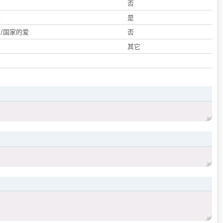
们
否
子
是
/国家的爱
否
其它