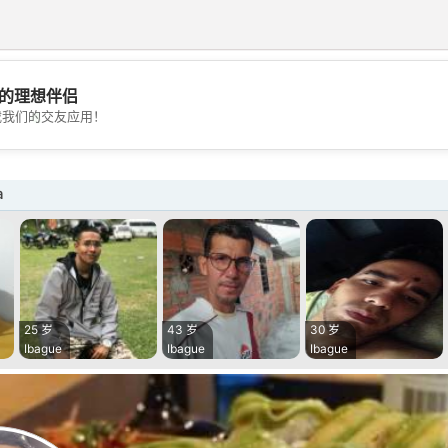
的理想伴侣
💖
载我们的交友应用！
💕
a
25 岁
43 岁
30 岁
Ibague
Ibague
Ibague