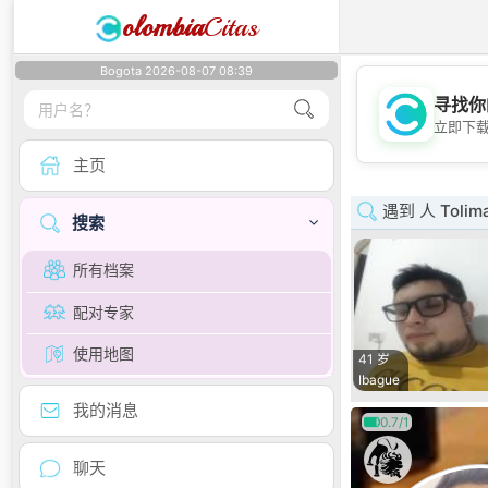
olombia
Citas
Bogota 2026-08-07 08:39
寻找你
立即下
主页
遇到 人 Tolim
搜索
所有档案
配对专家
使用地图
41 岁
Ibague
我的消息
0.7/1
聊天