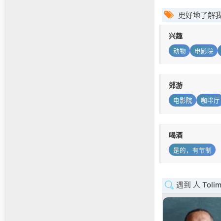
更好地了解
兴趣
动物
电影院
郊游
电影院
咖啡厅
喝酒
是的，有节制
遇到 人 Toli