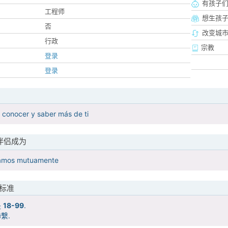
有孩子
工程师
想生孩
否
改变城市
行政
宗教
登录
登录
 conocer y saber más de ti
伴侣成为
amos mutuamente
标准
是
18-99
.
繫.