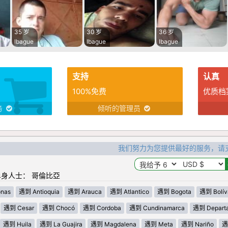
35 岁
30 岁
36 岁
Ibague
Ibague
Ibague
支持
认真
100%免费
优质档
务
倾听的管理员
我们努力为您提供最好的服务，请
身人士： 哥倫比亞
nas
遇到 Antioquia
遇到 Arauca
遇到 Atlantico
遇到 Bogota
遇到 Bolív
遇到 Cesar
遇到 Chocó
遇到 Cordoba
遇到 Cundinamarca
遇到 Departa
遇到 Huila
遇到 La Guajira
遇到 Magdalena
遇到 Meta
遇到 Nariño
遇