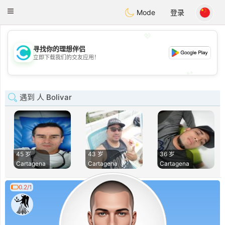
olombia
Citas
Toggle
Mode
登录
navigation
💖
寻找你的理想伴侣
💖
立即下载我们的交友应用！
💕
💕
遇到 人 Bolivar
45 岁
43 岁
36 岁
Cartagena
Cartagena
Cartagena
0.2/1