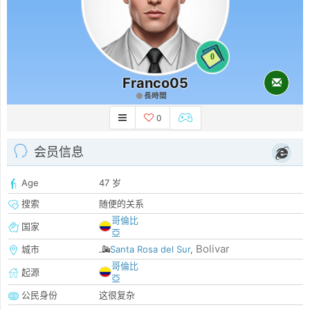
0
Franco05
長時間
0
会员信息
Age
47 岁
搜索
随便的关系
哥倫比
国家
亞
Bolivar
城市
Santa Rosa del Sur
,
哥倫比
起源
亞
公民身份
这很复杂