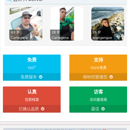
43 岁
28 岁
26 岁
Cartagena
Cartagena
Mangangue
免费
支持
%
100
100%免费
免费服务
倾听的管理员
认真
访客
优质档案
访问量很高
已确认品质
最佳