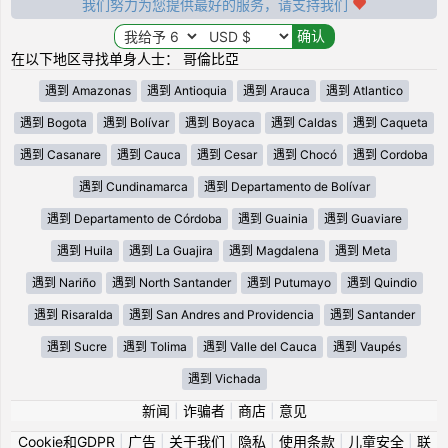
我们努力为您提供最好的服务，请支持我们
在以下地区寻找单身人士： 哥倫比亞
遇到 Amazonas
遇到 Antioquia
遇到 Arauca
遇到 Atlantico
遇到 Bogota
遇到 Bolívar
遇到 Boyaca
遇到 Caldas
遇到 Caqueta
遇到 Casanare
遇到 Cauca
遇到 Cesar
遇到 Chocó
遇到 Cordoba
遇到 Cundinamarca
遇到 Departamento de Bolívar
遇到 Departamento de Córdoba
遇到 Guainia
遇到 Guaviare
遇到 Huila
遇到 La Guajira
遇到 Magdalena
遇到 Meta
遇到 Nariño
遇到 North Santander
遇到 Putumayo
遇到 Quindio
遇到 Risaralda
遇到 San Andres and Providencia
遇到 Santander
遇到 Sucre
遇到 Tolima
遇到 Valle del Cauca
遇到 Vaupés
遇到 Vichada
新闻
|
诈骗者
|
商店
|
意见
Cookie和GDPR
|
广告
|
关于我们
|
隐私
|
使用条款
|
儿童安全
|
联