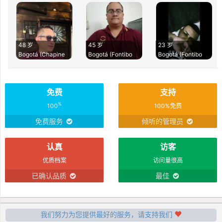
48 岁
45 岁
23 岁
Bogotá (Chapine
Bogotá (Fontibo
Bogotá (Fontibo
免费
支持
%
100
100%免费
免费服务
倾听的管理员
认真
访客
优质档案
访问量很高
已确认品质
最佳
我们努力为您提供最好的服务，请支持我们