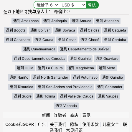
在以下地区寻找单身人士： 哥倫比亞
遇到 Amazonas
遇到 Antioquia
遇到 Arauca
遇到 Atlantico
遇到 Bogota
遇到 Bolívar
遇到 Boyaca
遇到 Caldas
遇到 Caqueta
遇到 Casanare
遇到 Cauca
遇到 Cesar
遇到 Chocó
遇到 Cordoba
遇到 Cundinamarca
遇到 Departamento de Bolívar
遇到 Departamento de Córdoba
遇到 Guainia
遇到 Guaviare
遇到 Huila
遇到 La Guajira
遇到 Magdalena
遇到 Meta
遇到 Nariño
遇到 North Santander
遇到 Putumayo
遇到 Quindio
遇到 Risaralda
遇到 San Andres and Providencia
遇到 Santander
遇到 Sucre
遇到 Tolima
遇到 Valle del Cauca
遇到 Vaupés
遇到 Vichada
新闻
|
诈骗者
|
商店
|
意见
Cookie和GDPR
|
广告
|
关于我们
|
隐私
|
使用条款
|
儿童安全
|
联
系我们
|
常见问题