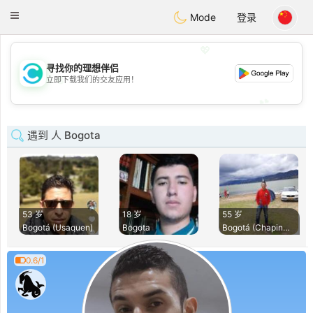
olombia
Citas
Toggle
Mode
登录
navigation
💖
寻找你的理想伴侣
💖
立即下载我们的交友应用！
💕
💕
遇到 人 Bogota
53 岁
18 岁
55 岁
Bogotá (Usaquen)
Bogota
Bogotá (Chapinero)
0.6/1