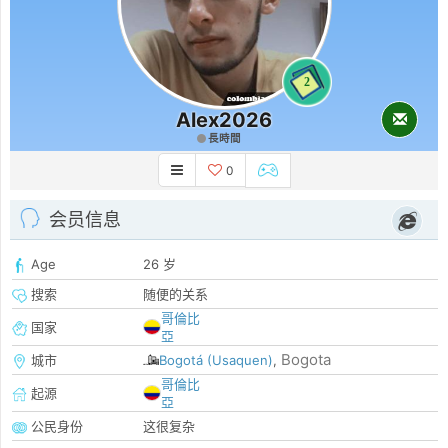
2
Alex2026
長時間
0
会员信息
Age
26 岁
搜索
随便的关系
哥倫比
国家
亞
Bogota
城市
Bogotá (Usaquen)
,
哥倫比
起源
亞
公民身份
这很复杂