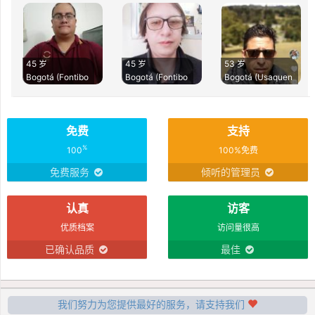
45 岁
45 岁
53 岁
Bogotá (Fontibo
Bogotá (Fontibo
Bogotá (Usaquen
免费
支持
%
100
100%免费
免费服务
倾听的管理员
认真
访客
优质档案
访问量很高
已确认品质
最佳
我们努力为您提供最好的服务，请支持我们