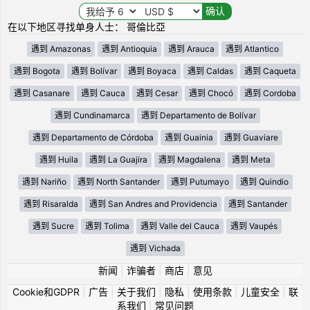
在以下地区寻找单身人士： 哥倫比亞
遇到 Amazonas
遇到 Antioquia
遇到 Arauca
遇到 Atlantico
遇到 Bogota
遇到 Bolívar
遇到 Boyaca
遇到 Caldas
遇到 Caqueta
遇到 Casanare
遇到 Cauca
遇到 Cesar
遇到 Chocó
遇到 Cordoba
遇到 Cundinamarca
遇到 Departamento de Bolívar
遇到 Departamento de Córdoba
遇到 Guainia
遇到 Guaviare
遇到 Huila
遇到 La Guajira
遇到 Magdalena
遇到 Meta
遇到 Nariño
遇到 North Santander
遇到 Putumayo
遇到 Quindio
遇到 Risaralda
遇到 San Andres and Providencia
遇到 Santander
遇到 Sucre
遇到 Tolima
遇到 Valle del Cauca
遇到 Vaupés
遇到 Vichada
新闻
|
诈骗者
|
商店
|
意见
Cookie和GDPR
|
广告
|
关于我们
|
隐私
|
使用条款
|
儿童安全
|
联
系我们
|
常见问题