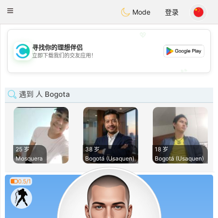
olombia
Citas
Toggle
Mode
登录
navigation
💖
寻找你的理想伴侣
💖
立即下载我们的交友应用！
💕
💕
遇到 人 Bogota
25 岁
38 岁
18 岁
Mosquera
Bogotá (Usaquen)
Bogotá (Usaquen)
0.5/1