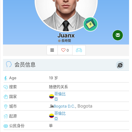
0
Juanx
長時間
0
会员信息
Age
19 岁
搜索
随便的关系
哥倫比
国家
亞
Bogota
城市
Bogota D.C.
,
哥倫比
起源
亞
公民身份
单