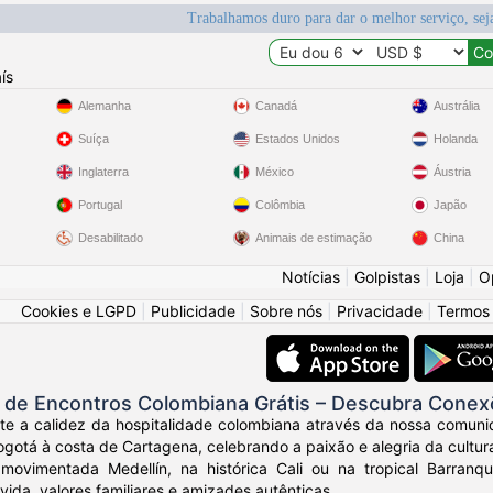
Trabalhamos duro para dar o melhor serviço, sej
ís
Alemanha
Canadá
Austrália
Suíça
Estados Unidos
Holanda
Inglaterra
México
Áustria
Portugal
Colômbia
Japão
Desabilitado
Animais de estimação
China
Notícias
|
Golpistas
|
Loja
|
O
Cookies e LGPD
|
Publicidade
|
Sobre nós
|
Privacidade
|
Termos
de Encontros Colombiana Grátis – Descubra Conex
nte a calidez da hospitalidade colombiana através da nossa comuni
otá à costa de Cartagena, celebrando a paixão e alegria da cultur
movimentada Medellín, na histórica Cali ou na tropical Barranq
vida, valores familiares e amizades autênticas.