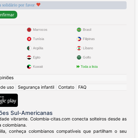
a solidário por favor
Marrocos
Brasil
Tunísia
Filipinas
Argélia
Líbano
Egito
Golfo
Kuwait
Toda a lista
piniões
 de uso
|
Segurança infantil
|
Contato
|
FAQ
ões Sul-Americanas
dade vibrante. Colombia-citas.com conecta solteiros desde as
a colombiana.
uilla, conheça colombianos compatíveis que partilham o seu