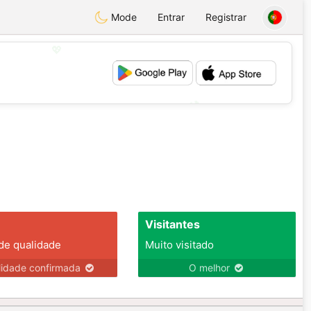
Mode
Entrar
Registrar
💖
💕
Visitantes
 de qualidade
Muito visitado
lidade confirmada
O melhor