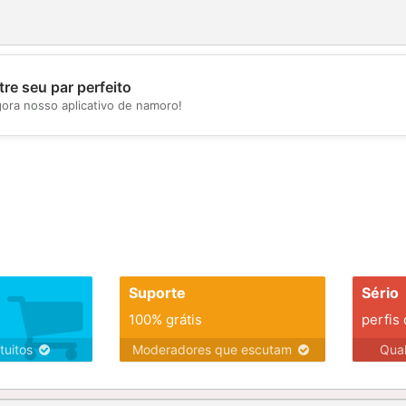
re seu par perfeito
💖
gora nosso aplicativo de namoro!
💕
Suporte
Sério
100% grátis
perfis
tuitos
Moderadores que escutam
Qua