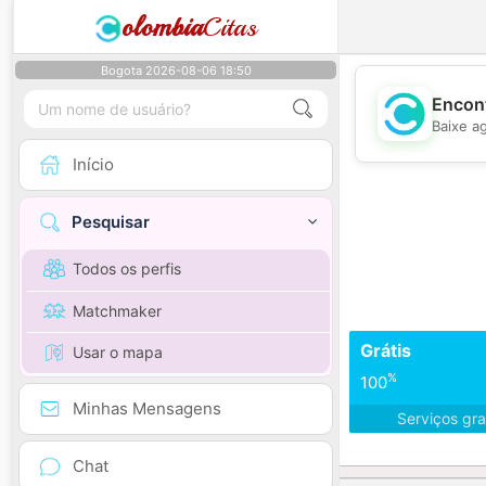
olombia
Citas
Bogota 2026-08-06 18:50
Encont
Baixe a
Início
Pesquisar
Todos os perfis
Matchmaker
Grátis
Usar o mapa
%
100
Minhas Mensagens
Serviços gra
Chat