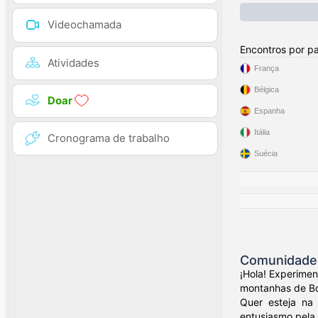
Videochamada
Encontros por pa
Atividades
França
Bélgica
Doar
Espanha
Itália
Cronograma de trabalho
Suécia
Comunidade 
¡Hola! Experime
montanhas de Bog
Quer esteja na 
entusiasmo pela 