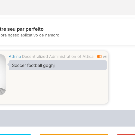
re seu par perfeito
gora nosso aplicativo de namoro!
💖
💕
Athína
Decentralized Administration of Attica
0.5
Soccer football gdghj