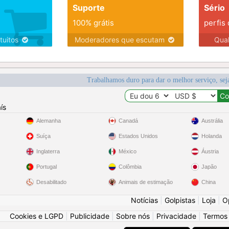
Suporte
Sério
100% grátis
perfis
tuitos
Moderadores que escutam
Qua
Trabalhamos duro para dar o melhor serviço, sej
ís
Alemanha
Canadá
Austrália
Suíça
Estados Unidos
Holanda
Inglaterra
México
Áustria
Portugal
Colômbia
Japão
Desabilitado
Animais de estimação
China
Notícias
|
Golpistas
|
Loja
|
O
Cookies e LGPD
|
Publicidade
|
Sobre nós
|
Privacidade
|
Termos