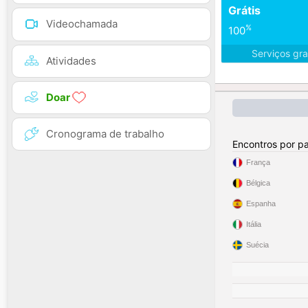
Grátis
Videochamada
%
100
Serviços gra
Atividades
Doar
Cronograma de trabalho
Encontros por pa
França
Bélgica
Espanha
Itália
Suécia