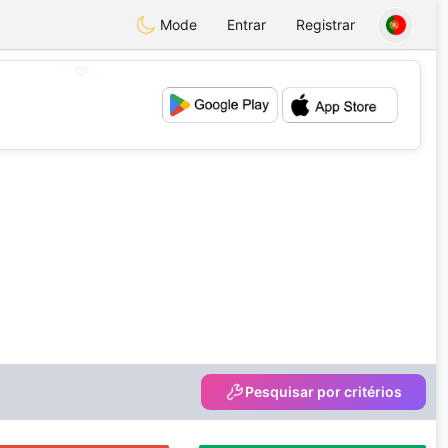
Mode
Entrar
Registrar
💖
💕
Pesquisar por critérios