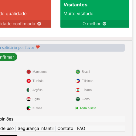
Visitantes
 de qualidade
Muito visitado
lidade confirmada
O melhor
a solidário por favor
Marrocos
Brasil
Tunísia
Filipinas
Argélia
Líbano
Egito
Golfo
Kuwait
Toda a lista
piniões
 de uso
|
Segurança infantil
|
Contato
|
FAQ