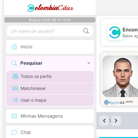
olombia
Citas
Bogota 2026-08-07 15:51
Encont
Baixe a
Início
Pesquisar
Todos os perfis
Matchmaker
Usar o mapa
anos
Kyrrrr
44
Minhas Mensagens
1
Chat