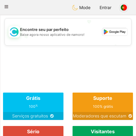
olombia
Citas
Toggle
Mode
Entrar
navigation
💖
Encontre seu par perfeito
Baixe agora nosso aplicativo de namoro!
💖
💕
💕
Grátis
Suporte
%
100
100% grátis
Serviços gratuitos
Moderadores que escutam
Sério
Visitantes