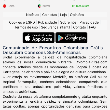
China
Kuwait
Toda a lista
Notícias
|
Golpistas
|
Loja
|
Opiniões
Cookies e LGPD
|
Publicidade
|
Sobre nós
|
Privacidade
|
Termos de uso
|
Segurança infantil
|
Contato
|
FAQ
Comunidade de Encontros Colombiana Grátis –
Descubra Conexões Sul-Americanas
¡Hola! Experimente a calidez da hospitalidade colombiana
através da nossa comunidade vibrante. Colombia-citas.com
conecta solteiros desde as montanhas de Bogotá à costa de
Cartagena, celebrando a paixão e alegria da cultura colombiana.
Quer esteja na movimentada Medellín, na histórica Cali ou na
tropical Barranquilla, conheça colombianos compatíveis que
partilham o seu entusiasmo pela vida, valores familiares e
amizades autênticas.
Desfrute da nossa plataforma completamente gratuita enquanto
experimenta a lendária calidez e simpatia colombiana. Sem
taxas ocultas, apenas oportunidades genuínas para conexões