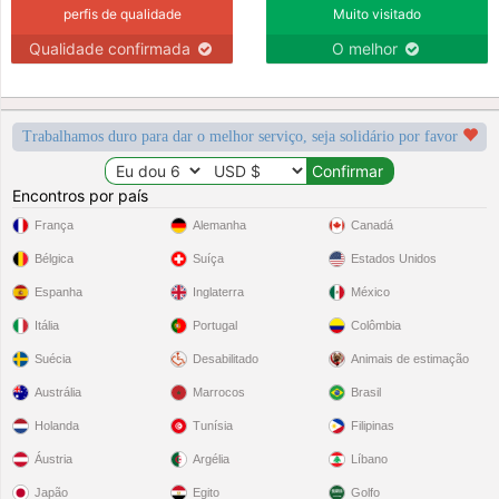
perfis de qualidade
Muito visitado
Qualidade confirmada
O melhor
Trabalhamos duro para dar o melhor serviço, seja solidário por favor
Encontros por país
França
Alemanha
Canadá
Bélgica
Suíça
Estados Unidos
Espanha
Inglaterra
México
Itália
Portugal
Colômbia
Suécia
Desabilitado
Animais de estimação
Austrália
Marrocos
Brasil
Holanda
Tunísia
Filipinas
Áustria
Argélia
Líbano
Japão
Egito
Golfo