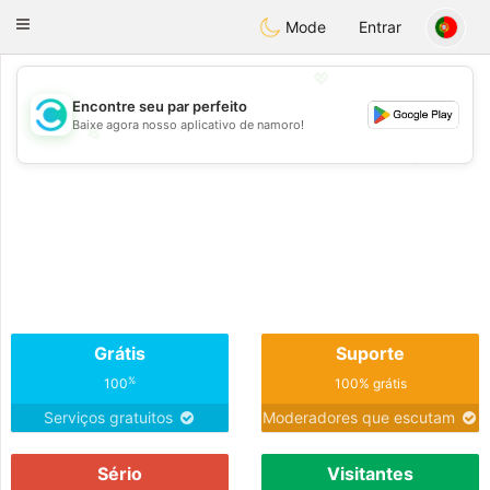
olombia
Citas
Toggle
Mode
Entrar
navigation
💖
Encontre seu par perfeito
Baixe agora nosso aplicativo de namoro!
💖
💕
💕
Grátis
Suporte
%
100
100% grátis
Serviços gratuitos
Moderadores que escutam
Sério
Visitantes