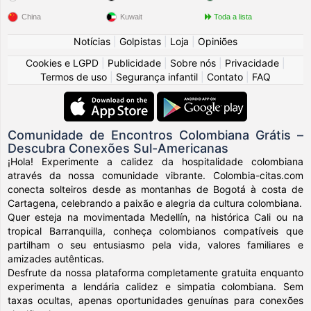
China
Kuwait
Toda a lista
Notícias
|
Golpistas
|
Loja
|
Opiniões
Cookies e LGPD
|
Publicidade
|
Sobre nós
|
Privacidade
|
Termos de uso
|
Segurança infantil
|
Contato
|
FAQ
Comunidade de Encontros Colombiana Grátis –
Descubra Conexões Sul-Americanas
¡Hola! Experimente a calidez da hospitalidade colombiana
através da nossa comunidade vibrante. Colombia-citas.com
conecta solteiros desde as montanhas de Bogotá à costa de
Cartagena, celebrando a paixão e alegria da cultura colombiana.
Quer esteja na movimentada Medellín, na histórica Cali ou na
tropical Barranquilla, conheça colombianos compatíveis que
partilham o seu entusiasmo pela vida, valores familiares e
amizades autênticas.
Desfrute da nossa plataforma completamente gratuita enquanto
experimenta a lendária calidez e simpatia colombiana. Sem
taxas ocultas, apenas oportunidades genuínas para conexões