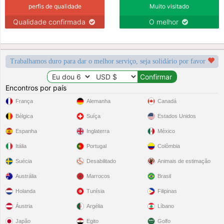
perfis de qualidade
Muito visitado
Qualidade confirmada
O melhor
Trabalhamos duro para dar o melhor serviço, seja solidário por favor
Encontros por país
França
Alemanha
Canadá
Bélgica
Suíça
Estados Unidos
Espanha
Inglaterra
México
Itália
Portugal
Colômbia
Suécia
Desabilitado
Animais de estimação
Austrália
Marrocos
Brasil
Holanda
Tunísia
Filipinas
Áustria
Argélia
Líbano
Japão
Egito
Golfo