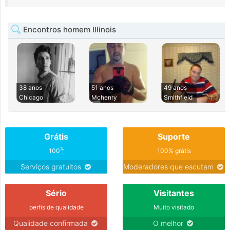
Encontros homem Illinois
38 anos
51 anos
49 anos
Chicago
Mchenry
Smithfield
Grátis
Suporte
%
100
100% grátis
Serviços gratuitos
Moderadores que escutam
Sério
Visitantes
perfis de qualidade
Muito visitado
Qualidade confirmada
O melhor