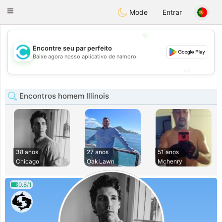
olombia
Citas
Toggle
Mode
Entrar
navigation
💖
Encontre seu par perfeito
💖
Baixe agora nosso aplicativo de namoro!
💕
💕
Encontros homem Illinois
38 anos
27 anos
51 anos
Chicago
Oak Lawn
Mchenry
0.8/1