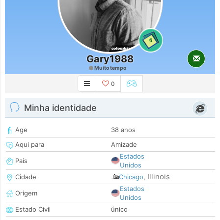
6
Gary1988
Muito tempo
0
Minha identidade
Age
38 anos
Aqui para
Amizade
Estados
País
Unidos
Illinois
Cidade
Chicago
,
Estados
Origem
Unidos
Estado Civil
único