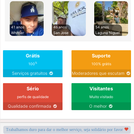
41 anos
46 anos
54 anos
Whittier
San Jose
Laguna Niguel
Grátis
Suporte
%
100
100% grátis
Serviços gratuitos
Moderadores que escutam
Sério
Visitantes
perfis de qualidade
Muito visitado
Qualidade confirmada
O melhor
Trabalhamos duro para dar o melhor serviço, seja solidário por favor