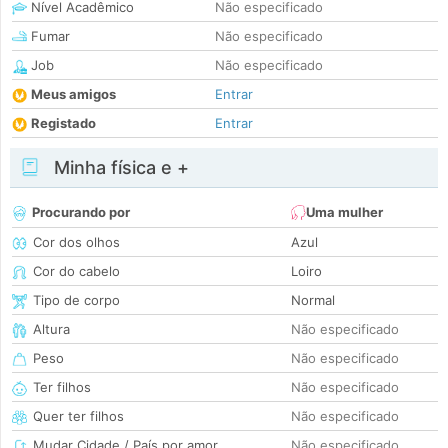
Nível Acadêmico
Não especificado
Fumar
Não especificado
Job
Não especificado
Meus amigos
Entrar
Registado
Entrar
Minha física e +
Procurando por
Uma mulher
Cor dos olhos
Azul
Cor do cabelo
Loiro
Tipo de corpo
Normal
Altura
Não especificado
Peso
Não especificado
Ter filhos
Não especificado
Quer ter filhos
Não especificado
Mudar Cidade / País por amor
Não especificado