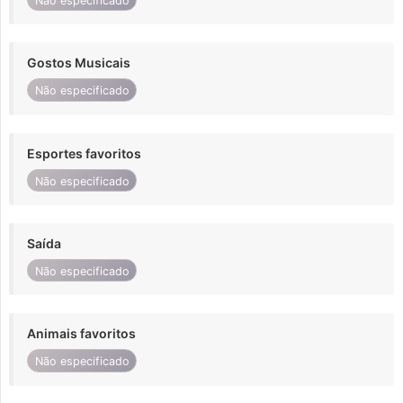
Não especificado
Gostos Musicais
Não especificado
Esportes favoritos
Não especificado
Saída
Não especificado
Animais favoritos
Não especificado