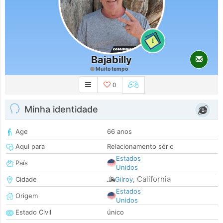
1
Bajabilly
Muito tempo
0
Minha identidade
Age
66 anos
Aqui para
Relacionamento sério
Estados
País
Unidos
California
Cidade
Gilroy
,
Estados
Origem
Unidos
Estado Civil
único