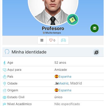
0
Profesoro
Muito tempo
0
Minha identidade
Age
52 anos
Aqui para
Amizade
País
Espanha
Madrid
Cidade
Madrid
,
Origem
Espanha
Estado Civil
único
Nível Acadêmico
Não especificado