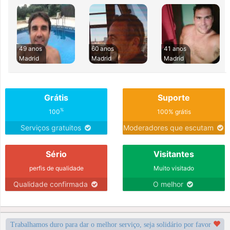
49 anos
60 anos
41 anos
Madrid
Madrid
Madrid
Grátis
Suporte
%
100
100% grátis
Serviços gratuitos
Moderadores que escutam
Sério
Visitantes
perfis de qualidade
Muito visitado
Qualidade confirmada
O melhor
Trabalhamos duro para dar o melhor serviço, seja solidário por favor