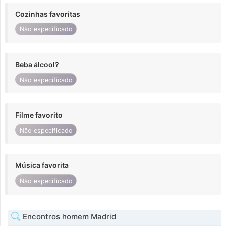
Cozinhas favoritas
Não especificado
Beba álcool?
Não especificado
Filme favorito
Não especificado
Música favorita
Não especificado
Encontros homem Madrid