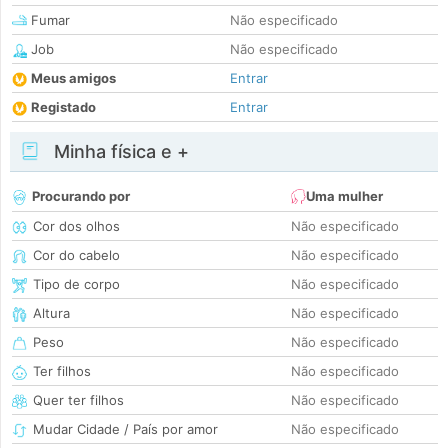
Fumar
Não especificado
Job
Não especificado
Meus amigos
Entrar
Registado
Entrar
Minha física e +
Procurando por
Uma mulher
Cor dos olhos
Não especificado
Cor do cabelo
Não especificado
Tipo de corpo
Não especificado
Altura
Não especificado
Peso
Não especificado
Ter filhos
Não especificado
Quer ter filhos
Não especificado
Mudar Cidade / País por amor
Não especificado