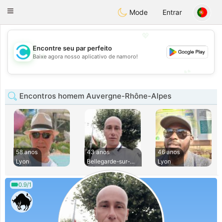
olombia
Citas
Toggle
Mode
Entrar
navigation
💖
Encontre seu par perfeito
💖
Baixe agora nosso aplicativo de namoro!
💕
💕
Encontros homem Auvergne-Rhône-Alpes
58 anos
43 anos
46 anos
Lyon
Bellegarde-sur-val
Lyon
0.9/1