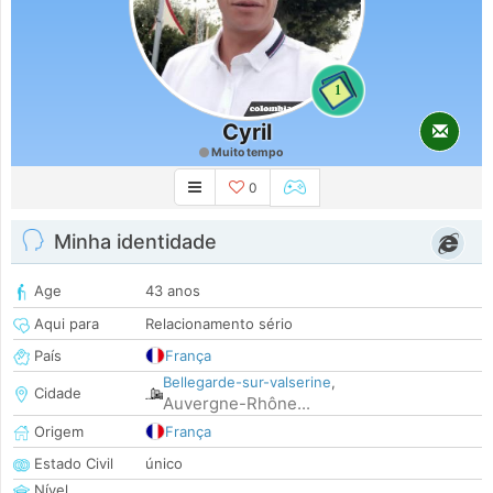
1
Cyril
Muito tempo
0
Minha identidade
Age
43 anos
Aqui para
Relacionamento sério
País
França
Bellegarde-sur-valserine
,
Cidade
Auvergne-Rhône...
Origem
França
Estado Civil
único
Nível