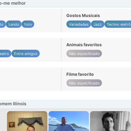
-me melhor
Gostos Musicais
to
Lendo
foto
Variedades
Jazz
Techno eletrô
Animais favoritos
eatro
Entre amigos
Não especificado
Filme favorito
Não especificado
mem Illinois