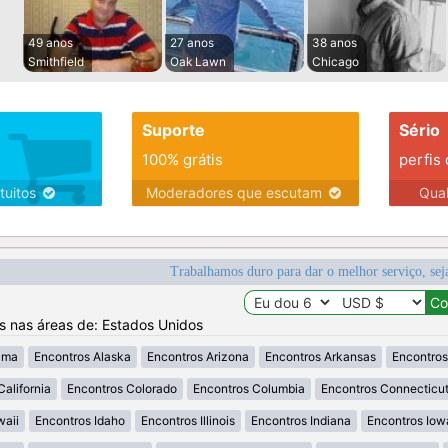
49 anos
27 anos
38 anos
Smithfield
Oak Lawn
Chicago
Suporte
Sério
100% grátis
perfis
tuitos
Moderadores que escutam
Qua
Trabalhamos duro para dar o melhor serviço, sej
os nas áreas de: Estados Unidos
ama
Encontros Alaska
Encontros Arizona
Encontros Arkansas
Encontros
California
Encontros Colorado
Encontros Columbia
Encontros Connecticu
waii
Encontros Idaho
Encontros Illinois
Encontros Indiana
Encontros Iow