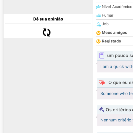
Nível Acadêmico
Fumar
Dê sua opinião
Job
Meus amigos
Registado
um pouco s
I am a quick wit
O que eu es
Someone who fee
Os critérios
Nenhum critério 