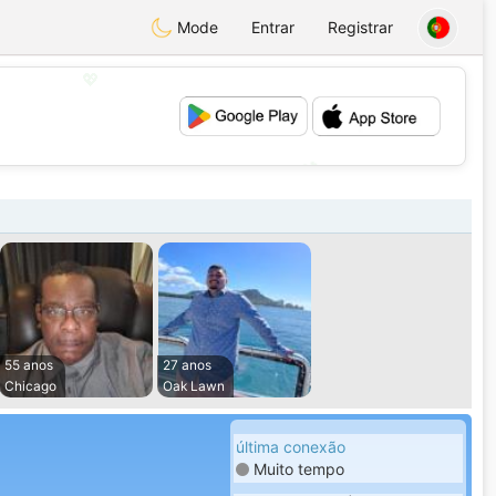
Mode
Entrar
Registrar
💖
💕
55 anos
27 anos
Chicago
Oak Lawn
última conexão
Muito tempo