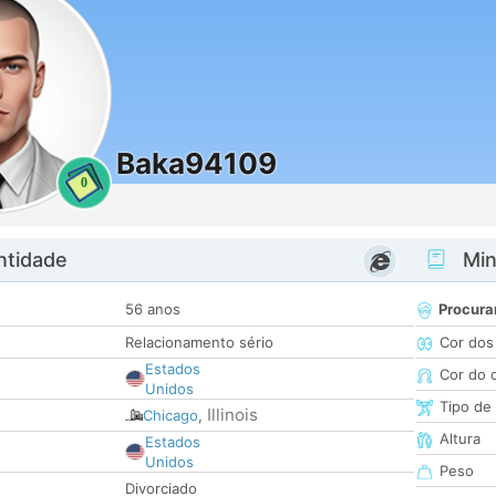
Baka94109
0
ntidade
Minh
56 anos
Procura
Relacionamento sério
Cor dos
Estados
Cor do 
Unidos
Tipo de
Illinois
Chicago
,
Altura
Estados
Unidos
Peso
Divorciado