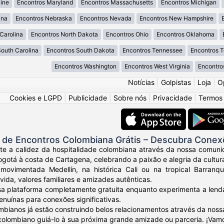
ine
Encontros Maryland
Encontros Massachusetts
Encontros Michigan
ana
Encontros Nebraska
Encontros Nevada
Encontros New Hampshire
Carolina
Encontros North Dakota
Encontros Ohio
Encontros Oklahoma
South Carolina
Encontros South Dakota
Encontros Tennessee
Encontros 
Encontros Washington
Encontros West Virginia
Encontro
Notícias
|
Golpistas
|
Loja
|
O
Cookies e LGPD
|
Publicidade
|
Sobre nós
|
Privacidade
|
Termos
de Encontros Colombiana Grátis – Descubra Conex
nte a calidez da hospitalidade colombiana através da nossa comuni
otá à costa de Cartagena, celebrando a paixão e alegria da cultur
movimentada Medellín, na histórica Cali ou na tropical Barranq
vida, valores familiares e amizades autênticas.
sa plataforma completamente gratuita enquanto experimenta a lendá
nuínas para conexões significativas.
mbianos já estão construindo belos relacionamentos através da noss
 colombiano guiá-lo à sua próxima grande amizade ou parceria. ¡Vam