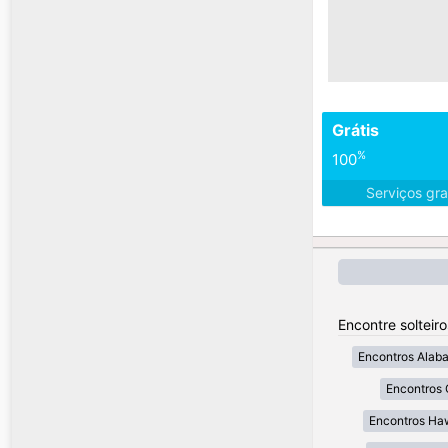
Grátis
%
100
Serviços gra
Encontre solteir
Encontros Alab
Encontros 
Encontros Ha