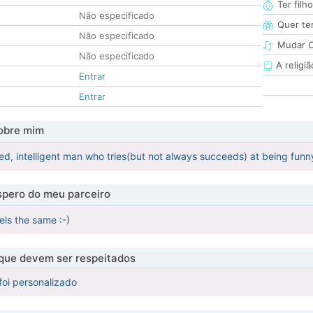
Ter filh
Não especificado
Quer ter
Não especificado
Mudar C
Não especificado
A religiã
Entrar
Entrar
obre mim
ted, intelligent man who tries(but not always succeeds) at being funn
pero do meu parceiro
ls the same :-)
 que devem ser respeitados
foi personalizado