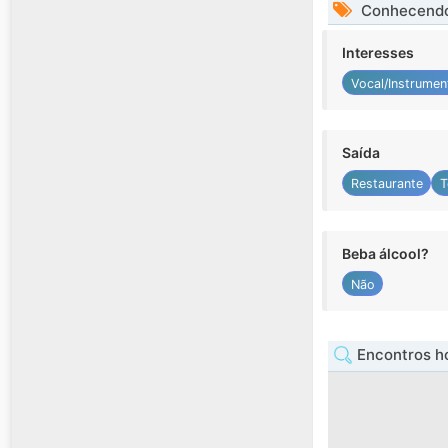
Conhecendo
Interesses
Vocal/Instrumen
Saída
Restaurante
T
Beba álcool?
Não
Encontros ho