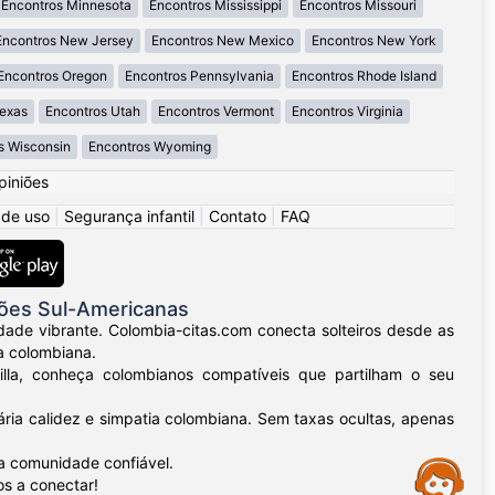
Encontros Minnesota
Encontros Mississippi
Encontros Missouri
Encontros New Jersey
Encontros New Mexico
Encontros New York
Encontros Oregon
Encontros Pennsylvania
Encontros Rhode Island
Texas
Encontros Utah
Encontros Vermont
Encontros Virginia
s Wisconsin
Encontros Wyoming
piniões
 de uso
|
Segurança infantil
|
Contato
|
FAQ
ões Sul-Americanas
dade vibrante. Colombia-citas.com conecta solteiros desde as
a colombiana.
uilla, conheça colombianos compatíveis que partilham o seu
ria calidez e simpatia colombiana. Sem taxas ocultas, apenas
a comunidade confiável.
Assistance
os a conectar!