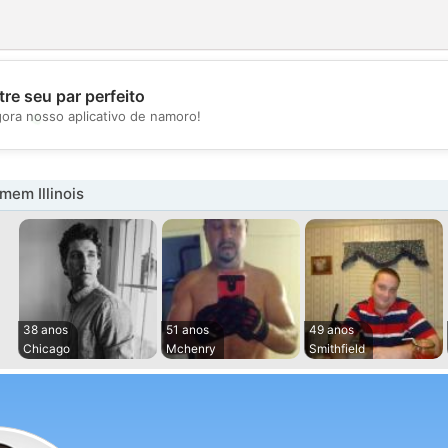
re seu par perfeito
💖
gora nosso aplicativo de namoro!
💕
em Illinois
38 anos
51 anos
49 anos
Chicago
Mchenry
Smithfield