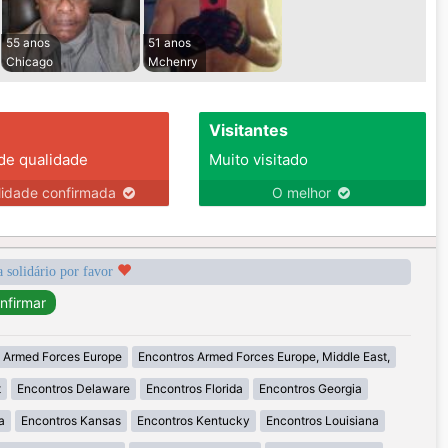
55 anos
51 anos
Chicago
Mchenry
Visitantes
 de qualidade
Muito visitado
lidade confirmada
O melhor
a solidário por favor
 Armed Forces Europe
Encontros Armed Forces Europe, Middle East,
t
Encontros Delaware
Encontros Florida
Encontros Georgia
a
Encontros Kansas
Encontros Kentucky
Encontros Louisiana