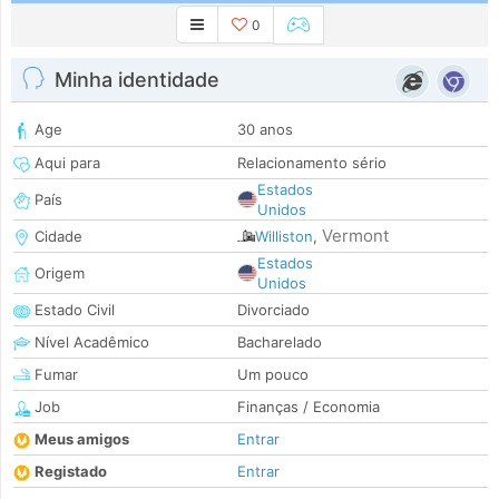
0
Minha identidade
Age
30 anos
Aqui para
Relacionamento sério
Estados
País
Unidos
Vermont
Cidade
Williston
,
Estados
Origem
Unidos
Estado Civil
Divorciado
Nível Acadêmico
Bacharelado
Fumar
Um pouco
Job
Finanças / Economia
Meus amigos
Entrar
Registado
Entrar