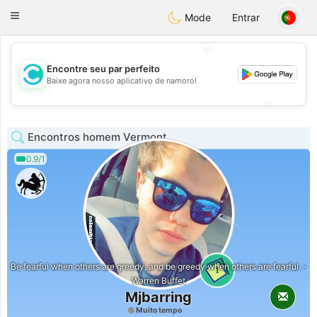
olombia
Citas
Toggle
Mode
Entrar
navigation
💖
Encontre seu par perfeito
💖
Baixe agora nosso aplicativo de namoro!
💕
💕
Encontros homem Vermont
0.9/1
Be fearful when others are greedy, and be greedy when others are fearful. -
1
Warren Buffet
Mjbarring
Muito tempo