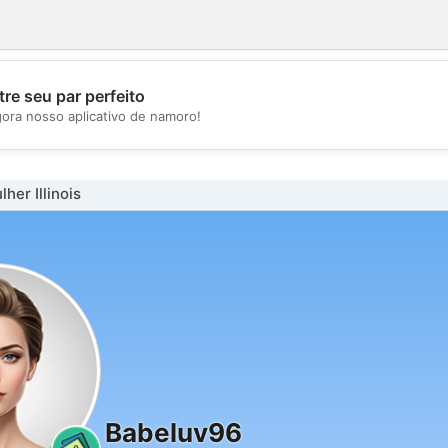
re seu par perfeito
💖
gora nosso aplicativo de namoro!
💕
her Illinois
Babeluv96