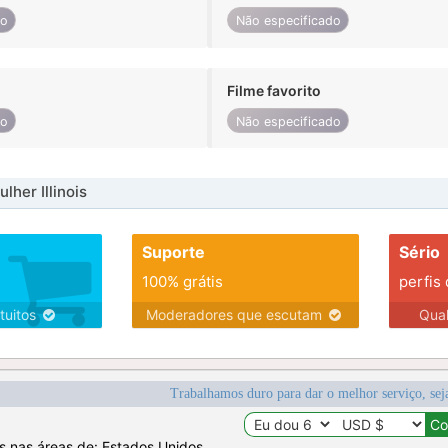
do
Não especificado
Filme favorito
do
Não especificado
her Illinois
Suporte
Sério
100% grátis
perfis
tuitos
Moderadores que escutam
Qua
Trabalhamos duro para dar o melhor serviço, sej
os nas áreas de: Estados Unidos