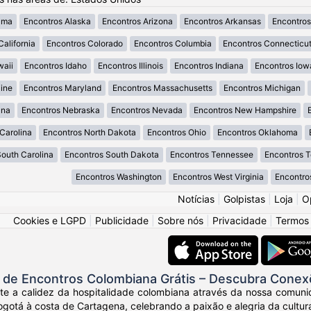
ama
Encontros Alaska
Encontros Arizona
Encontros Arkansas
Encontros
California
Encontros Colorado
Encontros Columbia
Encontros Connecticu
waii
Encontros Idaho
Encontros Illinois
Encontros Indiana
Encontros Iow
ine
Encontros Maryland
Encontros Massachusetts
Encontros Michigan
ana
Encontros Nebraska
Encontros Nevada
Encontros New Hampshire
Carolina
Encontros North Dakota
Encontros Ohio
Encontros Oklahoma
South Carolina
Encontros South Dakota
Encontros Tennessee
Encontros 
Encontros Washington
Encontros West Virginia
Encontro
Notícias
|
Golpistas
|
Loja
|
O
Cookies e LGPD
|
Publicidade
|
Sobre nós
|
Privacidade
|
Termos
de Encontros Colombiana Grátis – Descubra Conex
nte a calidez da hospitalidade colombiana através da nossa comuni
otá à costa de Cartagena, celebrando a paixão e alegria da cultur