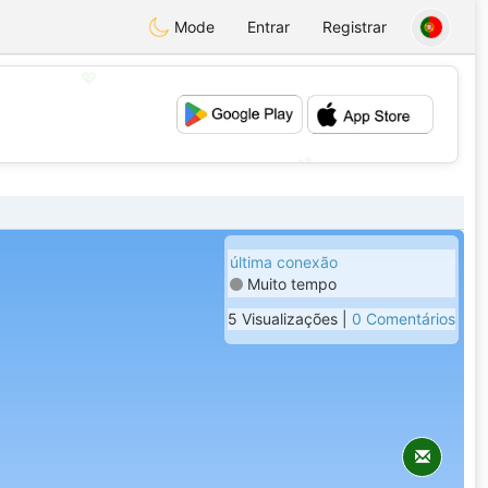
Mode
Entrar
Registrar
💖
💕
última conexão
Muito tempo
5 Visualizações |
0 Comentários