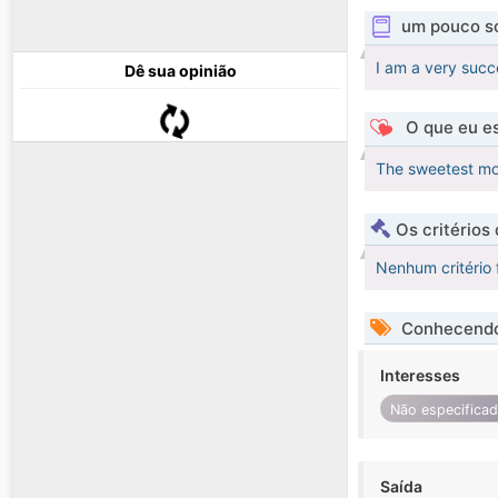
um pouco s
I am a very succ
Dê sua opinião
O que eu es
The sweetest mo
Os critérios
Nenhum critério 
Conhecendo
Interesses
Não especifica
Saída