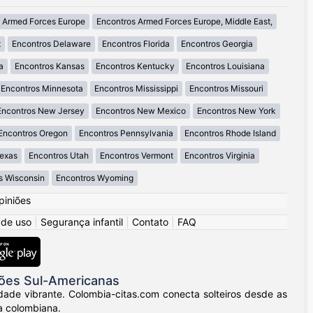
 Armed Forces Europe
Encontros Armed Forces Europe, Middle East,
t
Encontros Delaware
Encontros Florida
Encontros Georgia
a
Encontros Kansas
Encontros Kentucky
Encontros Louisiana
Encontros Minnesota
Encontros Mississippi
Encontros Missouri
Encontros New Jersey
Encontros New Mexico
Encontros New York
Encontros Oregon
Encontros Pennsylvania
Encontros Rhode Island
Texas
Encontros Utah
Encontros Vermont
Encontros Virginia
s Wisconsin
Encontros Wyoming
piniões
 de uso
|
Segurança infantil
|
Contato
|
FAQ
ões Sul-Americanas
dade vibrante. Colombia-citas.com conecta solteiros desde as
a colombiana.