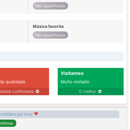
Não especificado
Música favorita
Não especificado
Visitantes
 de qualidade
Muito visitado
lidade confirmada
O melhor
a solidário por favor