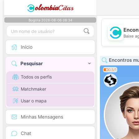
olombia
Citas
Bogota 2026-08-06 08:34
Encont
Baixe a
Início
Encontros mul
Pesquisar
0.5/1
Todos os perfis
Matchmaker
Usar o mapa
Minhas Mensagens
Chat