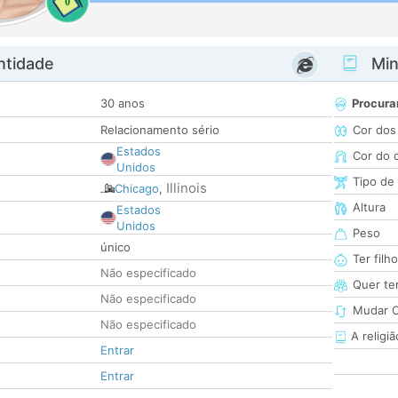
0
ntidade
Minh
30 anos
Procura
Relacionamento sério
Cor dos
Estados
Cor do 
Unidos
Tipo de
Illinois
Chicago
,
Altura
Estados
Unidos
Peso
único
Ter filh
Não especificado
Quer ter
Não especificado
Mudar C
Não especificado
A religiã
Entrar
Entrar