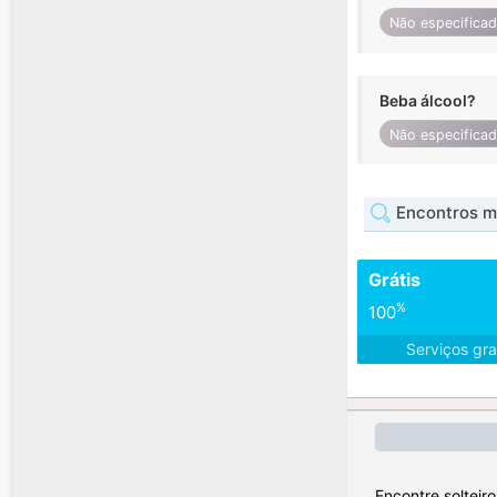
Não especifica
Beba álcool?
Não especifica
Encontros mul
Grátis
%
100
Serviços gra
Encontre solteir