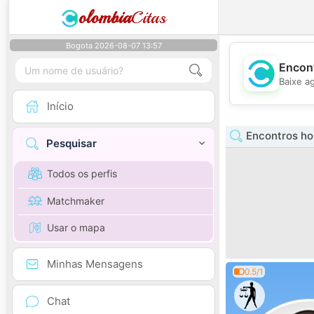
olombia
Citas
Bogota 2026-08-07 13:57
Encont
Baixe a
Início
Encontros hom
Pesquisar
Todos os perfis
Matchmaker
Usar o mapa
Minhas Mensagens
0.5/1
Chat