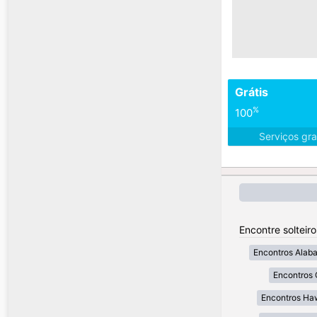
Grátis
%
100
Serviços gra
Encontre solteir
Encontros Alab
Encontros 
Encontros Ha