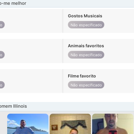
-me melhor
Gostos Musicais
do
Não especificado
Animais favoritos
do
Não especificado
Filme favorito
do
Não especificado
mem Illinois