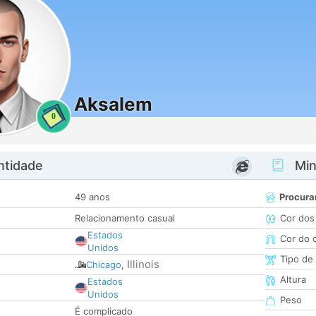
Aksalem
0
ntidade
Minh
49 anos
Procura
Relacionamento casual
Cor dos
Estados
Cor do 
Unidos
Tipo de
Illinois
Chicago
,
Altura
Estados
Unidos
Peso
É complicado