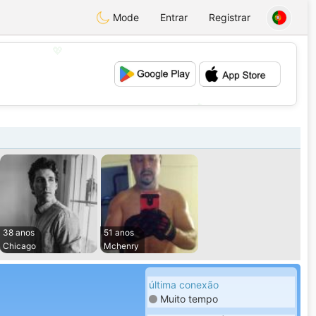
Mode
Entrar
Registrar
💖
💕
38 anos
51 anos
Chicago
Mchenry
última conexão
Muito tempo