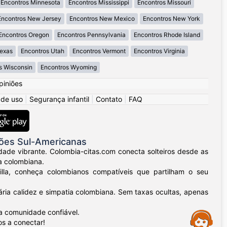
Encontros Minnesota
Encontros Mississippi
Encontros Missouri
Encontros New Jersey
Encontros New Mexico
Encontros New York
Encontros Oregon
Encontros Pennsylvania
Encontros Rhode Island
Texas
Encontros Utah
Encontros Vermont
Encontros Virginia
s Wisconsin
Encontros Wyoming
piniões
 de uso
|
Segurança infantil
|
Contato
|
FAQ
ões Sul-Americanas
dade vibrante. Colombia-citas.com conecta solteiros desde as
a colombiana.
uilla, conheça colombianos compatíveis que partilham o seu
ria calidez e simpatia colombiana. Sem taxas ocultas, apenas
a comunidade confiável.
Assistance
os a conectar!