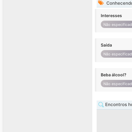
Conhecendo
Interesses
Não especifica
Saída
Não especifica
Beba álcool?
Não especifica
Encontros ho