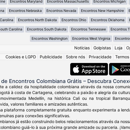
ine
Encontros Maryland
Encontros Massachusetts
Encontros Michigan
ana
Encontros Nebraska
Encontros Nevada
Encontros New Hampshire
Carolina
Encontros North Dakota
Encontros Ohio
Encontros Oklahoma
South Carolina
Encontros South Dakota
Encontros Tennessee
Encontros 
Encontros Washington
Encontros West Virginia
Encontro
Notícias
|
Golpistas
|
Loja
|
O
Cookies e LGPD
|
Publicidade
|
Sobre nós
|
Privacidade
|
Termos
de Encontros Colombiana Grátis – Descubra Conex
nte a calidez da hospitalidade colombiana através da nossa comuni
otá à costa de Cartagena, celebrando a paixão e alegria da cultur
movimentada Medellín, na histórica Cali ou na tropical Barranq
vida, valores familiares e amizades autênticas.
sa plataforma completamente gratuita enquanto experimenta a lendá
nuínas para conexões significativas.
mbianos já estão construindo belos relacionamentos através da noss
 colombiano guiá-lo à sua próxima grande amizade ou parceria. ¡Vam