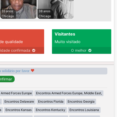
55 anos
38 anos
Chicago
Chicago
Visitantes
 de qualidade
Muito visitado
lidade confirmada
O melhor
a solidário por favor
 Armed Forces Europe
Encontros Armed Forces Europe, Middle East,
t
Encontros Delaware
Encontros Florida
Encontros Georgia
a
Encontros Kansas
Encontros Kentucky
Encontros Louisiana