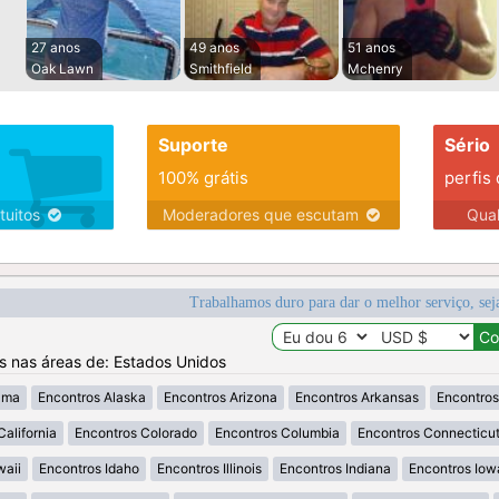
27 anos
49 anos
51 anos
Oak Lawn
Smithfield
Mchenry
Suporte
Sério
100% grátis
perfis
tuitos
Moderadores que escutam
Qua
Trabalhamos duro para dar o melhor serviço, sej
os nas áreas de: Estados Unidos
ama
Encontros Alaska
Encontros Arizona
Encontros Arkansas
Encontros
California
Encontros Colorado
Encontros Columbia
Encontros Connecticu
waii
Encontros Idaho
Encontros Illinois
Encontros Indiana
Encontros Iow