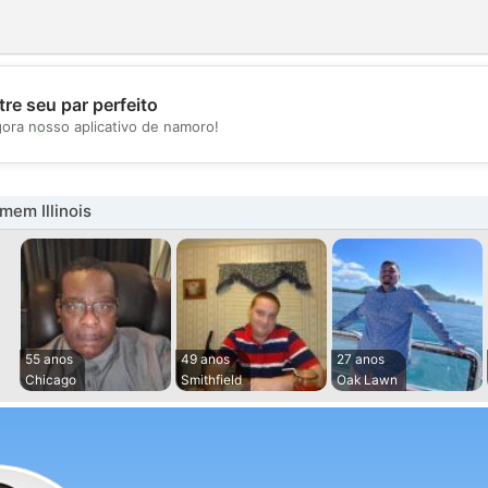
re seu par perfeito
💖
gora nosso aplicativo de namoro!
💕
em Illinois
55 anos
49 anos
27 anos
Chicago
Smithfield
Oak Lawn