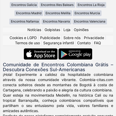
Encontros Galicia
Encontros Illes Balears
Encontros La Rioja
Encontros Madrid
Encontros Melilla
Encontros Murcia
Encontros Nafarroa
Encontros Navarra
Encontros Valenciana
Notícias
|
Golpistas
|
Loja
|
Opiniões
Cookies e LGPD
|
Publicidade
|
Sobre nós
|
Privacidade
|
Termos de uso
|
Segurança infantil
|
Contato
|
FAQ
Comunidade de Encontros Colombiana Grátis –
Descubra Conexões Sul-Americanas
¡Hola! Experimente a calidez da hospitalidade colombiana
através da nossa comunidade vibrante. Colombia-citas.com
conecta solteiros desde as montanhas de Bogotá à costa de
Cartagena, celebrando a paixão e alegria da cultura colombiana.
Quer esteja na movimentada Medellín, na histórica Cali ou na
tropical Barranquilla, conheça colombianos compatíveis que
partilham o seu entusiasmo pela vida, valores familiares e
amizades autênticas.
Desfrute da nossa plataforma completamente gratuita enquanto