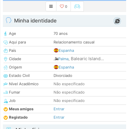
0
Minha identidade
Age
70 anos
Aqui para
Relacionamento casual
País
Espanha
Balearic Island...
Cidade
Palma
,
Origem
Espanha
Estado Civil
Divorciado
Nível Acadêmico
Não especificado
Fumar
Não especificado
Job
Não especificado
Meus amigos
Entrar
Registado
Entrar