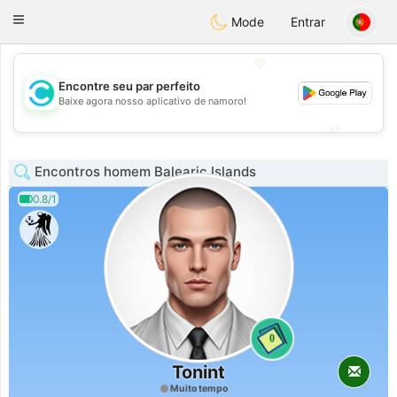
olombia
Citas
Toggle
Mode
Entrar
navigation
💖
Encontre seu par perfeito
💖
Baixe agora nosso aplicativo de namoro!
💕
💕
Encontros homem Balearic Islands
0.8/1
0
Tonint
Muito tempo