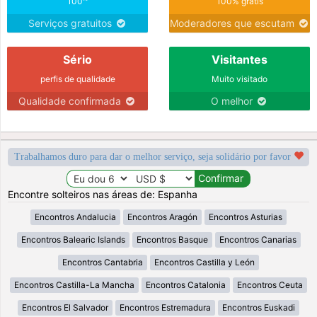
100
100% grátis
Serviços gratuitos
Moderadores que escutam
Sério
Visitantes
perfis de qualidade
Muito visitado
Qualidade confirmada
O melhor
Trabalhamos duro para dar o melhor serviço, seja solidário por favor
Encontre solteiros nas áreas de: Espanha
Encontros Andalucia
Encontros Aragón
Encontros Asturias
Encontros Balearic Islands
Encontros Basque
Encontros Canarias
Encontros Cantabria
Encontros Castilla y León
Encontros Castilla-La Mancha
Encontros Catalonia
Encontros Ceuta
Encontros El Salvador
Encontros Estremadura
Encontros Euskadi