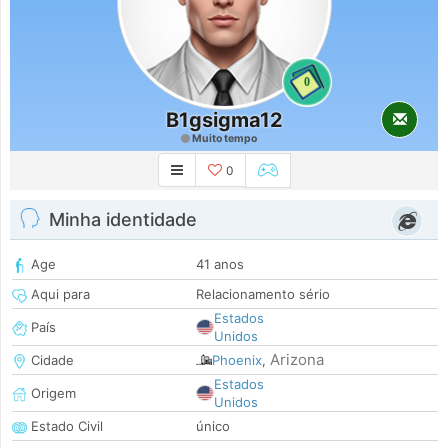
0
B1gsigma12
Muito tempo
0
Minha identidade
Age
41 anos
Aqui para
Relacionamento sério
Estados
País
Unidos
Arizona
Cidade
Phoenix
,
Estados
Origem
Unidos
Estado Civil
único