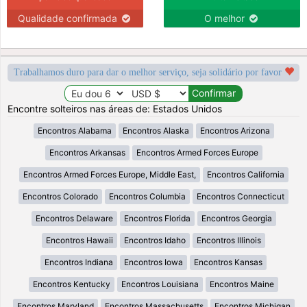
Qualidade confirmada
O melhor
Trabalhamos duro para dar o melhor serviço, seja solidário por favor
Encontre solteiros nas áreas de: Estados Unidos
Encontros Alabama
Encontros Alaska
Encontros Arizona
Encontros Arkansas
Encontros Armed Forces Europe
Encontros Armed Forces Europe, Middle East,
Encontros California
Encontros Colorado
Encontros Columbia
Encontros Connecticut
Encontros Delaware
Encontros Florida
Encontros Georgia
Encontros Hawaii
Encontros Idaho
Encontros Illinois
Encontros Indiana
Encontros Iowa
Encontros Kansas
Encontros Kentucky
Encontros Louisiana
Encontros Maine
Encontros Maryland
Encontros Massachusetts
Encontros Michigan