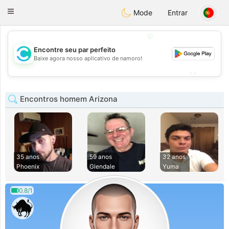
olombia
Citas
Toggle
Mode
Entrar
navigation
💖
Encontre seu par perfeito
💖
Baixe agora nosso aplicativo de namoro!
💕
💕
Encontros homem Arizona
35 anos
59 anos
32 anos
Phoenix
Glendale
Yuma
0.8/1