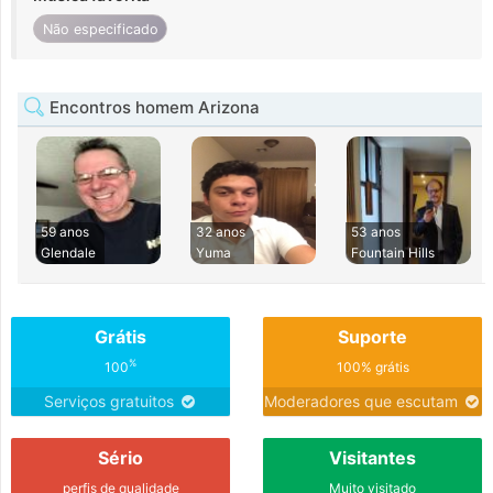
Não especificado
Encontros homem Arizona
59 anos
32 anos
53 anos
Glendale
Yuma
Fountain Hills
Grátis
Suporte
%
100
100% grátis
Serviços gratuitos
Moderadores que escutam
Sério
Visitantes
perfis de qualidade
Muito visitado