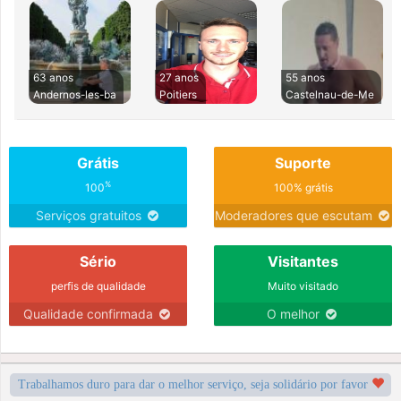
63 anos
27 anos
55 anos
Andernos-les-ba
Poitiers
Castelnau-de-Me
Grátis
Suporte
%
100
100% grátis
Serviços gratuitos
Moderadores que escutam
Sério
Visitantes
perfis de qualidade
Muito visitado
Qualidade confirmada
O melhor
Trabalhamos duro para dar o melhor serviço, seja solidário por favor