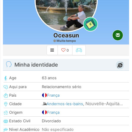
6
Oceasun
Muito tempo
0
Minha identidade
Age
63 anos
Aqui para
Relacionamento sério
País
França
Nouvelle-Aquita...
Cidade
Andernos-les-bains
,
Origem
França
Estado Civil
Divorciado
Nível Acadêmico
Não especificado