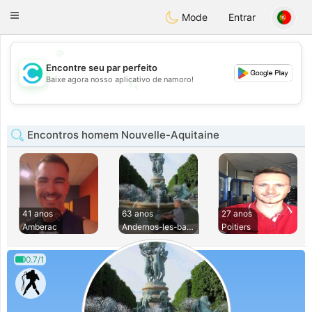
olombia
Citas
Toggle
Mode
Entrar
navigation
💖
Encontre seu par perfeito
💕
Baixe agora nosso aplicativo de namoro!
💕
💖
Encontros homem Nouvelle-Aquitaine
41 anos
63 anos
27 anos
Amberac
Andernos-les-bains
Poitiers
0.7/1