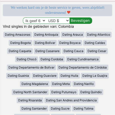
We werken hard om je de beste service te geven, wees alsjeblieft
ondersteunend
Vind singles in de gebieden van: Colombia
Dating Amazonas
Dating Antioquia
Dating Arauca
Dating Atlantico
Dating Bogota
Dating Bolívar
Dating Boyaca
Dating Caldas
Dating Caqueta
Dating Casanare
Dating Cauca
Dating Cesar
Dating Chocó
Dating Cordoba
Dating Cundinamarca
Dating Departamento de Bolívar
Dating Departamento de Córdoba
Dating Guainia
Dating Guaviare
Dating Huila
Dating La Guajira
Dating Magdalena
Dating Meta
Dating Nariño
Dating North Santander
Dating Putumayo
Dating Quindio
Dating Risaralda
Dating San Andres and Providencia
Dating Santander
Dating Sucre
Dating Tolima