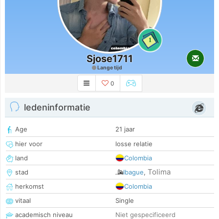
1
Sjose1711
Lange tijd
0
ledeninformatie
Age
21 jaar
hier voor
losse relatie
land
Colombia
Tolima
stad
Ibague
,
herkomst
Colombia
vitaal
Single
academisch niveau
Niet gespecificeerd