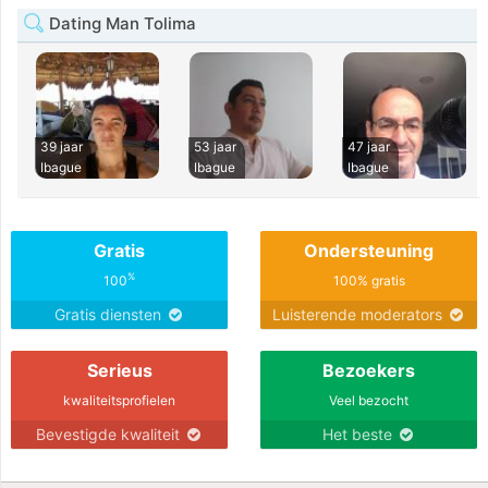
Dating Man Tolima
39 jaar
53 jaar
47 jaar
Ibague
Ibague
Ibague
Gratis
Ondersteuning
%
100
100% gratis
Gratis diensten
Luisterende moderators
Serieus
Bezoekers
kwaliteitsprofielen
Veel bezocht
Bevestigde kwaliteit
Het beste