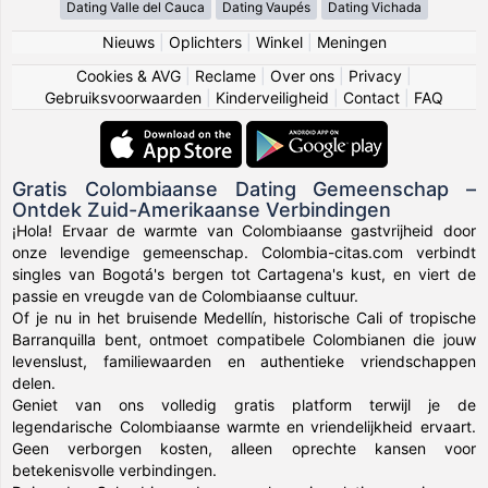
Dating Valle del Cauca
Dating Vaupés
Dating Vichada
Nieuws
|
Oplichters
|
Winkel
|
Meningen
Cookies & AVG
|
Reclame
|
Over ons
|
Privacy
|
Gebruiksvoorwaarden
|
Kinderveiligheid
|
Contact
|
FAQ
Gratis Colombiaanse Dating Gemeenschap –
Ontdek Zuid-Amerikaanse Verbindingen
¡Hola! Ervaar de warmte van Colombiaanse gastvrijheid door
onze levendige gemeenschap. Colombia-citas.com verbindt
singles van Bogotá's bergen tot Cartagena's kust, en viert de
passie en vreugde van de Colombiaanse cultuur.
Of je nu in het bruisende Medellín, historische Cali of tropische
Barranquilla bent, ontmoet compatibele Colombianen die jouw
levenslust, familiewaarden en authentieke vriendschappen
delen.
Geniet van ons volledig gratis platform terwijl je de
legendarische Colombiaanse warmte en vriendelijkheid ervaart.
Geen verborgen kosten, alleen oprechte kansen voor
betekenisvolle verbindingen.