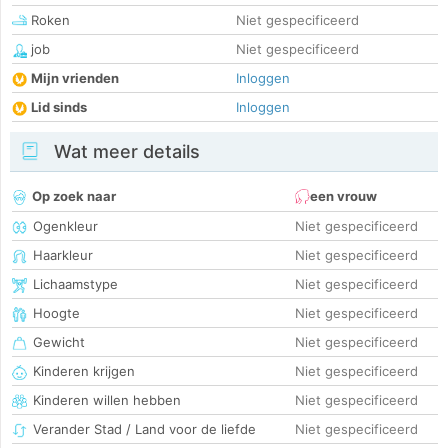
Roken
Niet gespecificeerd
job
Niet gespecificeerd
Mijn vrienden
Inloggen
Lid sinds
Inloggen
Wat meer details
Op zoek naar
een vrouw
Ogenkleur
Niet gespecificeerd
Haarkleur
Niet gespecificeerd
Lichaamstype
Niet gespecificeerd
Hoogte
Niet gespecificeerd
Gewicht
Niet gespecificeerd
Kinderen krijgen
Niet gespecificeerd
Kinderen willen hebben
Niet gespecificeerd
Verander Stad / Land voor de liefde
Niet gespecificeerd