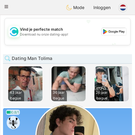
olombia
Citas
Toggle
Mode
Inloggen
navigation
💖
Vind je perfecte match
💖
Download nu onze dating-app!
💕
💕
Dating Man Tolima
43 jaar
36 jaar
26 jaar
Ibague
Ibague
Ibague
0.8/1