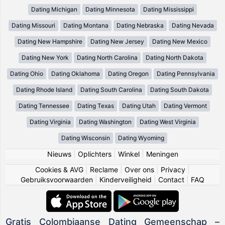
Dating Michigan
Dating Minnesota
Dating Mississippi
Dating Missouri
Dating Montana
Dating Nebraska
Dating Nevada
Dating New Hampshire
Dating New Jersey
Dating New Mexico
Dating New York
Dating North Carolina
Dating North Dakota
Dating Ohio
Dating Oklahoma
Dating Oregon
Dating Pennsylvania
Dating Rhode Island
Dating South Carolina
Dating South Dakota
Dating Tennessee
Dating Texas
Dating Utah
Dating Vermont
Dating Virginia
Dating Washington
Dating West Virginia
Dating Wisconsin
Dating Wyoming
Nieuws
|
Oplichters
|
Winkel
|
Meningen
Cookies & AVG
|
Reclame
|
Over ons
|
Privacy
|
Gebruiksvoorwaarden
|
Kinderveiligheid
|
Contact
|
FAQ
Gratis Colombiaanse Dating Gemeenschap –