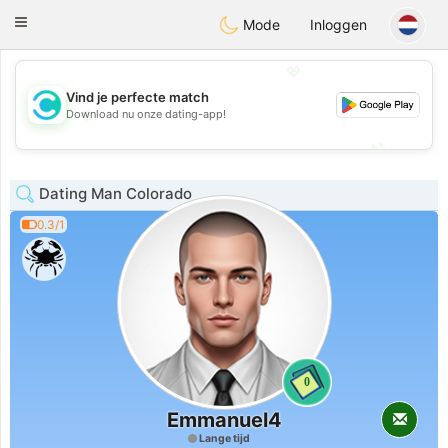
olombia
Citas
Toggle
Mode
Inloggen
navigation
💖
Vind je perfecte match
💖
Download nu onze dating-app!
💕
💕
Dating Man Colorado
0.3/1
0
Emmanuel4
Lange tijd