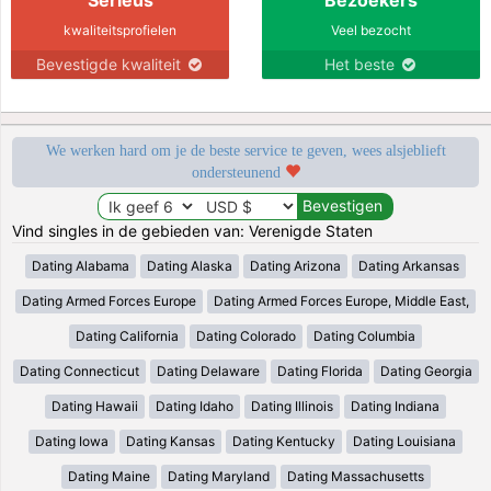
kwaliteitsprofielen
Veel bezocht
Bevestigde kwaliteit
Het beste
We werken hard om je de beste service te geven, wees alsjeblieft
ondersteunend
Vind singles in de gebieden van: Verenigde Staten
Dating Alabama
Dating Alaska
Dating Arizona
Dating Arkansas
Dating Armed Forces Europe
Dating Armed Forces Europe, Middle East,
Dating California
Dating Colorado
Dating Columbia
Dating Connecticut
Dating Delaware
Dating Florida
Dating Georgia
Dating Hawaii
Dating Idaho
Dating Illinois
Dating Indiana
Dating Iowa
Dating Kansas
Dating Kentucky
Dating Louisiana
Dating Maine
Dating Maryland
Dating Massachusetts