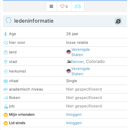
0
ledeninformatie
Age
26 jaar
hier voor
losse relatie
Verenigde
land
Staten
Colorado
stad
Denver
,
Verenigde
herkomst
Staten
vitaal
Single
academisch niveau
Niet gespecificeerd
Roken
Niet gespecificeerd
job
Niet gespecificeerd
Mijn vrienden
Inloggen
Lid sinds
Inloggen