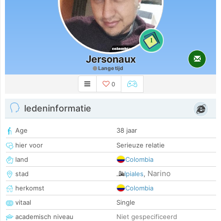
1
Jersonaux
Lange tijd
0
ledeninformatie
Age
38 jaar
hier voor
Serieuze relatie
land
Colombia
Narino
stad
Ipiales
,
herkomst
Colombia
vitaal
Single
academisch niveau
Niet gespecificeerd