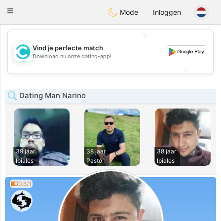
olombia
Citas
Toggle
Mode
Inloggen
navigation
💖
Vind je perfecte match
💖
Download nu onze dating-app!
💕
💕
Dating Man Narino
39 jaar
38 jaar
38 jaar
Ipiales
Pasto
Ipiales
0.6/1