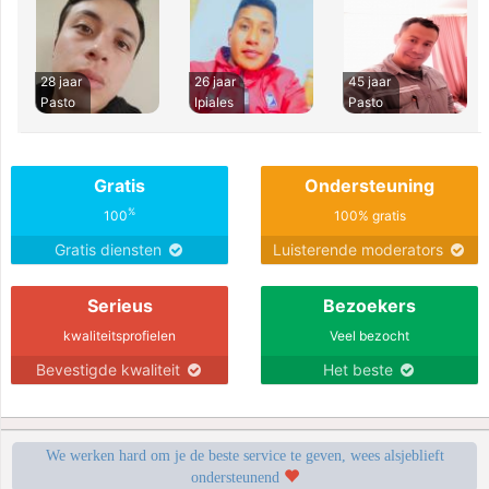
28 jaar
26 jaar
45 jaar
Pasto
Ipiales
Pasto
Gratis
Ondersteuning
%
100
100% gratis
Gratis diensten
Luisterende moderators
Serieus
Bezoekers
kwaliteitsprofielen
Veel bezocht
Bevestigde kwaliteit
Het beste
We werken hard om je de beste service te geven, wees alsjeblieft
ondersteunend