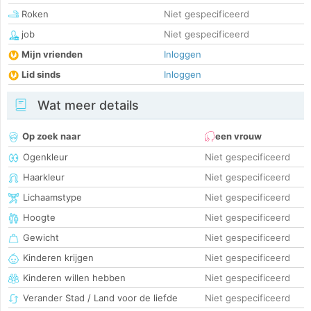
Roken
Niet gespecificeerd
job
Niet gespecificeerd
Mijn vrienden
Inloggen
Lid sinds
Inloggen
Wat meer details
Op zoek naar
een vrouw
Ogenkleur
Niet gespecificeerd
Haarkleur
Niet gespecificeerd
Lichaamstype
Niet gespecificeerd
Hoogte
Niet gespecificeerd
Gewicht
Niet gespecificeerd
Kinderen krijgen
Niet gespecificeerd
Kinderen willen hebben
Niet gespecificeerd
Verander Stad / Land voor de liefde
Niet gespecificeerd