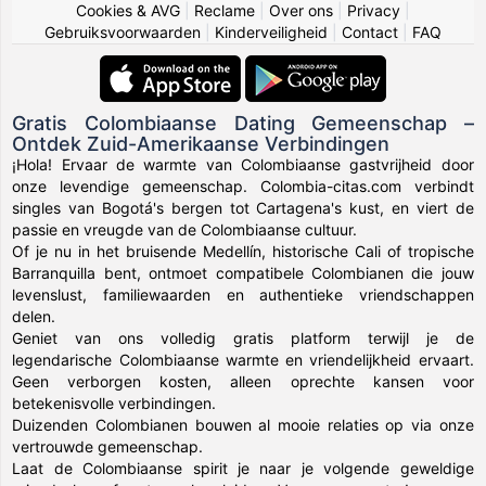
Cookies & AVG
|
Reclame
|
Over ons
|
Privacy
|
Gebruiksvoorwaarden
|
Kinderveiligheid
|
Contact
|
FAQ
Gratis Colombiaanse Dating Gemeenschap –
Ontdek Zuid-Amerikaanse Verbindingen
¡Hola! Ervaar de warmte van Colombiaanse gastvrijheid door
onze levendige gemeenschap. Colombia-citas.com verbindt
singles van Bogotá's bergen tot Cartagena's kust, en viert de
passie en vreugde van de Colombiaanse cultuur.
Of je nu in het bruisende Medellín, historische Cali of tropische
Barranquilla bent, ontmoet compatibele Colombianen die jouw
levenslust, familiewaarden en authentieke vriendschappen
delen.
Geniet van ons volledig gratis platform terwijl je de
legendarische Colombiaanse warmte en vriendelijkheid ervaart.
Geen verborgen kosten, alleen oprechte kansen voor
betekenisvolle verbindingen.
Duizenden Colombianen bouwen al mooie relaties op via onze
vertrouwde gemeenschap.
Laat de Colombiaanse spirit je naar je volgende geweldige