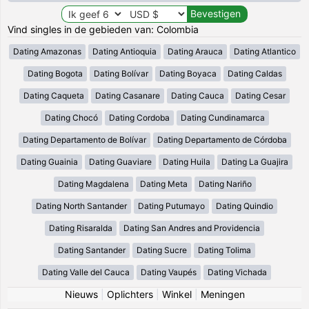
Vind singles in de gebieden van: Colombia
Dating Amazonas
Dating Antioquia
Dating Arauca
Dating Atlantico
Dating Bogota
Dating Bolívar
Dating Boyaca
Dating Caldas
Dating Caqueta
Dating Casanare
Dating Cauca
Dating Cesar
Dating Chocó
Dating Cordoba
Dating Cundinamarca
Dating Departamento de Bolívar
Dating Departamento de Córdoba
Dating Guainia
Dating Guaviare
Dating Huila
Dating La Guajira
Dating Magdalena
Dating Meta
Dating Nariño
Dating North Santander
Dating Putumayo
Dating Quindio
Dating Risaralda
Dating San Andres and Providencia
Dating Santander
Dating Sucre
Dating Tolima
Dating Valle del Cauca
Dating Vaupés
Dating Vichada
Nieuws
|
Oplichters
|
Winkel
|
Meningen