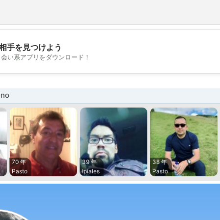
相手を見つけよう
💖
出会い系アプリをダウンロード！
💕
no
70 年
39 年
38 年
Pasto
Ipiales
Pasto