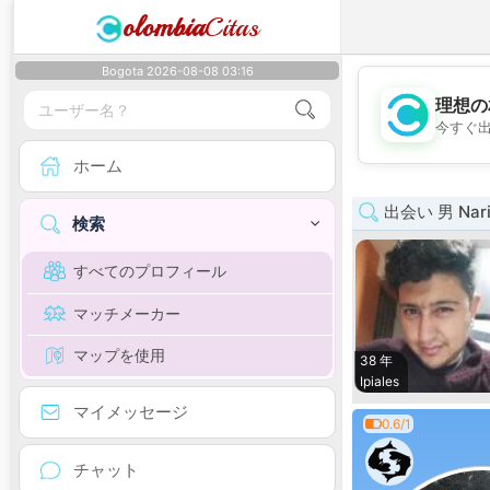
olombia
Citas
Bogota 2026-08-08 03:16
理想の
今すぐ
ホーム
出会い 男 Nari
検索
すべてのプロフィール
マッチメーカー
マップを使用
38 年
Ipiales
マイメッセージ
0.6/1
チャット