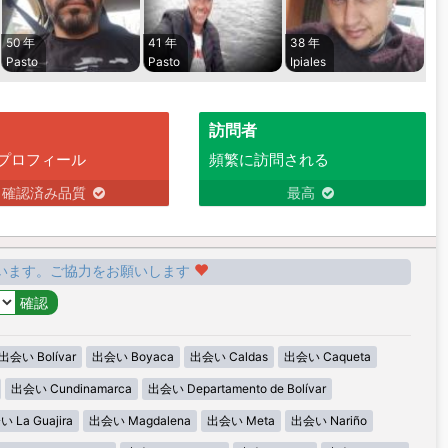
50 年
41 年
38 年
Pasto
Pasto
Ipiales
訪問者
プロフィール
頻繁に訪問される
確認済み品質
最高
います。ご協力をお願いします
出会い Bolívar
出会い Boyaca
出会い Caldas
出会い Caqueta
出会い Cundinamarca
出会い Departamento de Bolívar
 La Guajira
出会い Magdalena
出会い Meta
出会い Nariño