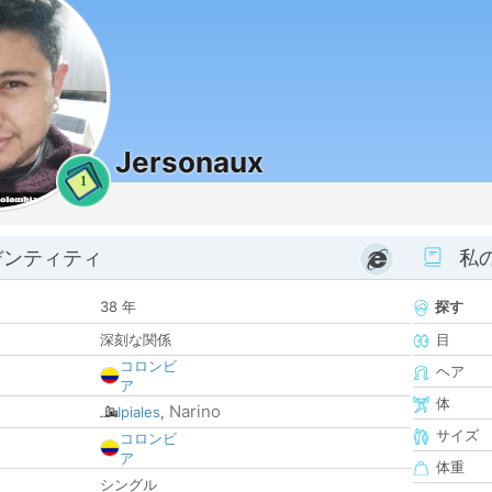
Jersonaux
1
デンティティ
私
38 年
探す
深刻な関係
目
コロンビ
ヘア
ア
体
Narino
Ipiales
,
サイズ
コロンビ
ア
体重
シングル