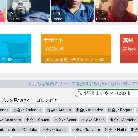
39 年
28 年
70 年
Ipiales
Pasto
Pasto
サポート
真剣
100%無料
高品質
ビス
聞く耳を持つモデレーター
私たちは最高のサービスを提供するために懸命に働いて
グルを見つける： コロンビア
onas
出会い Antioquia
出会い Arauca
出会い Atlantico
出会い Bogota
 Casanare
出会い Cauca
出会い Cesar
出会い Chocó
出会い Cordoba
tamento de Córdoba
出会い Guainia
出会い Guaviare
出会い Huila
出会い