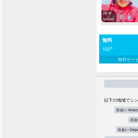
26 年
Ipiales
無料
%
100
無料サー
以下の地域でシン
出会い Amaz
出会い
出会い Depar