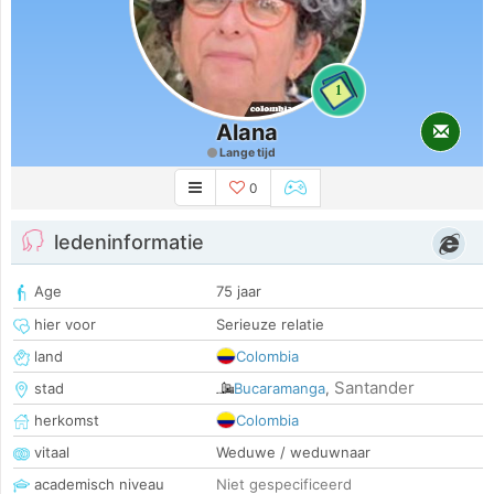
1
Alana
Lange tijd
0
ledeninformatie
Age
75 jaar
hier voor
Serieuze relatie
land
Colombia
Santander
stad
Bucaramanga
,
herkomst
Colombia
vitaal
Weduwe / weduwnaar
academisch niveau
Niet gespecificeerd