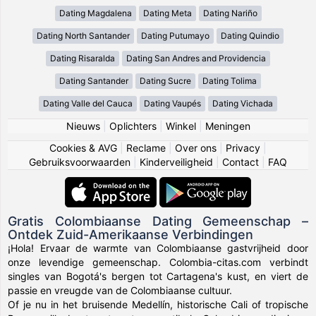
Dating Magdalena
Dating Meta
Dating Nariño
Dating North Santander
Dating Putumayo
Dating Quindio
Dating Risaralda
Dating San Andres and Providencia
Dating Santander
Dating Sucre
Dating Tolima
Dating Valle del Cauca
Dating Vaupés
Dating Vichada
Nieuws
|
Oplichters
|
Winkel
|
Meningen
Cookies & AVG
|
Reclame
|
Over ons
|
Privacy
|
Gebruiksvoorwaarden
|
Kinderveiligheid
|
Contact
|
FAQ
Gratis Colombiaanse Dating Gemeenschap –
Ontdek Zuid-Amerikaanse Verbindingen
¡Hola! Ervaar de warmte van Colombiaanse gastvrijheid door
onze levendige gemeenschap. Colombia-citas.com verbindt
singles van Bogotá's bergen tot Cartagena's kust, en viert de
passie en vreugde van de Colombiaanse cultuur.
Of je nu in het bruisende Medellín, historische Cali of tropische