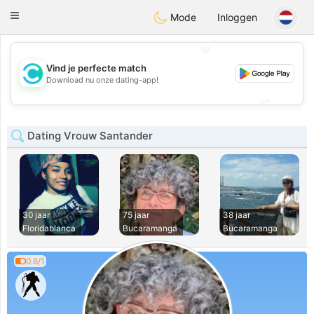
olombia
Citas
Toggle
Mode
Inloggen
navigation
💖
Vind je perfecte match
💖
Download nu onze dating-app!
💕
💕
Dating Vrouw Santander
30 jaar
75 jaar
38 jaar
Floridablanca
Bucaramanga
Bucaramanga
0.6/1