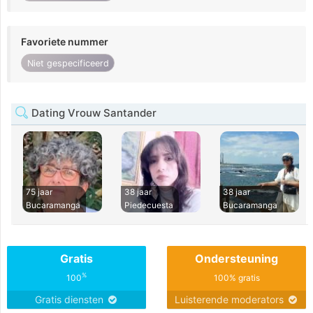
Favoriete nummer
Niet gespecificeerd
Dating Vrouw Santander
75 jaar
38 jaar
38 jaar
Bucaramanga
Piedecuesta
Bucaramanga
Gratis
Ondersteuning
%
100
100% gratis
Gratis diensten
Luisterende moderators