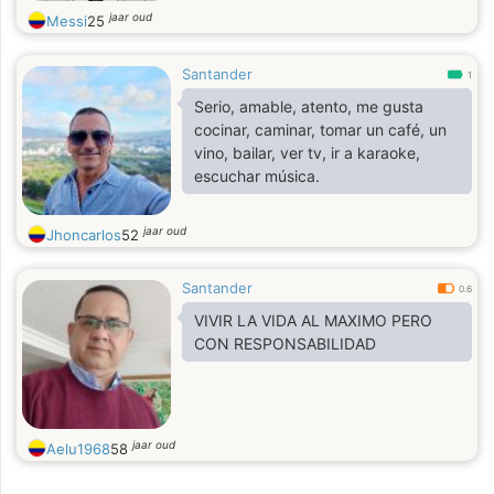
jaar oud
Messi
25
Santander
1
Serio, amable, atento, me gusta
cocinar, caminar, tomar un café, un
vino, bailar, ver tv, ir a karaoke,
escuchar música.
jaar oud
Jhoncarlos
52
Santander
0.6
VIVIR LA VIDA AL MAXIMO PERO
CON RESPONSABILIDAD
jaar oud
Aelu1968
58