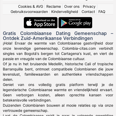
Cookies & AVG
|
Reclame
|
Over ons
|
Privacy
|
Gebruiksvoorwaarden
|
Kinderveiligheid
|
Contact
|
FAQ
Gratis Colombiaanse Dating Gemeenschap –
Ontdek Zuid-Amerikaanse Verbindingen
¡Hola! Ervaar de warmte van Colombiaanse gastvrijheid door
onze levendige gemeenschap. Colombia-citas.com verbindt
singles van Bogotá's bergen tot Cartagena's kust, en viert de
passie en vreugde van de Colombiaanse cultuur.
Of je nu in het bruisende Medellín, historische Cali of tropische
Barranquilla bent, ontmoet compatibele Colombianen die jouw
levenslust, familiewaarden en authentieke vriendschappen
delen.
Geniet van ons volledig gratis platform terwijl je de
legendarische Colombiaanse warmte en vriendelijkheid ervaart.
Geen verborgen kosten, alleen oprechte kansen voor
betekenisvolle verbindingen.
Duizenden Colombianen bouwen al mooie relaties op via onze
vertrouwde gemeenschap.
Laat de Colombiaanse spirit je naar je volgende geweldige