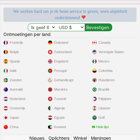
We werken hard om je de beste service te geven, wees alsjeblieft
ondersteunend
Ontmoetingen per land
Frankrijk
Duitsland
Canada
België
Zwitserland
Verenigde Staten
Spanje
Engeland
Mexico
Italië
Portugal
Colombia
Zweden
Gehandicapt
Huisdieren
Australië
Marokko
Brazilië
Nederland
Tunesië
Filipijnen
Oostenrijk
Algerije
Libanon
Japan
Egypte
Golf
China
Koeweit
Hele lijst
Nieuws
|
Oplichters
|
Winkel
|
Meningen