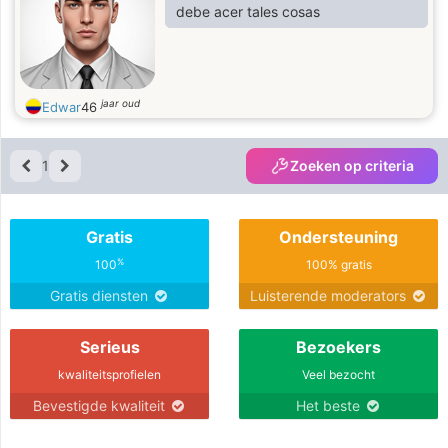
debe acer tales cosas
jaar oud
Edwar
46
1
Zoeken op criteria
Gratis
Ondersteuning
%
100
100% gratis
Gratis diensten
Luisterende moderators
Serieus
Bezoekers
kwaliteitsprofielen
Veel bezocht
Bevestigde kwaliteit
Het beste