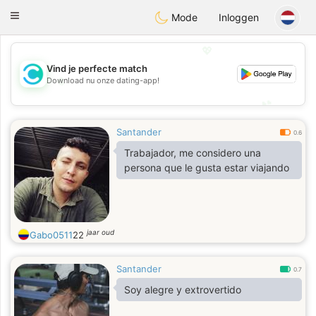
olombia
Citas
Toggle
Mode
Inloggen
navigation
💖
Vind je perfecte match
💖
Download nu onze dating-app!
💕
💕
Santander
0.6
Trabajador, me considero una
persona que le gusta estar viajando
jaar oud
Gabo0511
22
Santander
0.7
Soy alegre y extrovertido