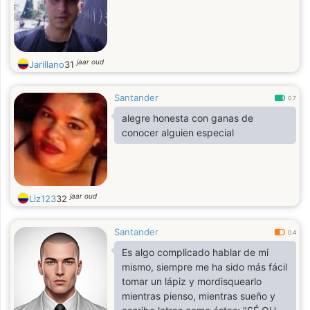
jaar oud
Jarillano
31
Santander
0.7
alegre honesta con ganas de
conocer alguien especial
jaar oud
Liz123
32
Santander
0.4
Es algo complicado hablar de mi
mismo, siempre me ha sido más fácil
tomar un lápiz y mordisquearlo
mientras pienso, mientras sueño y