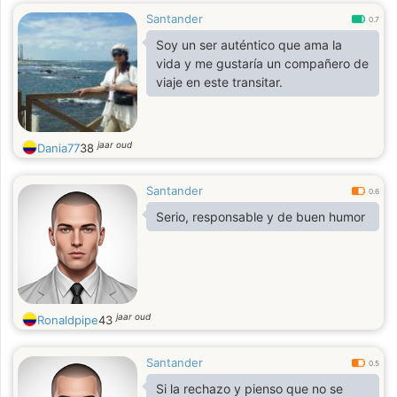
Santander
0.7
Soy un ser auténtico que ama la
vida y me gustaría un compañero de
viaje en este transitar.
jaar oud
Dania77
38
Santander
0.6
Serio, responsable y de buen humor
jaar oud
Ronaldpipe
43
Santander
0.5
Si la rechazo y pienso que no se