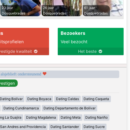
23 jaar
26 jaar
61 jaar
Dosquebradas
Dosquebradas
Dosquebradas
us
Bezoekers
itsprofielen
Veel bezocht
estigde kwaliteit
Het beste
 alsjeblieft ondersteunend
Dating Bolívar
Dating Boyaca
Dating Caldas
Dating Caqueta
Dating Cundinamarca
Dating Departamento de Bolívar
ng La Guajira
Dating Magdalena
Dating Meta
Dating Nariño
 San Andres and Providencia
Dating Santander
Dating Sucre