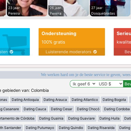
23 jaar
26 jaar
27 jaar
Pereira
Pereira
Dosquebradas
Ondersteuning
Serie
100% gratis
kwalite
nsten
Luisterende moderators
Bev
We werken hard om je de beste service te geven, wees
de gebieden van: Colombia
onas
Dating Antioquia
Dating Arauca
Dating Atlantico
Dating Bogota
ng Casanare
Dating Cauca
Dating Cesar
Dating Chocó
Dating Cordoba
rtamento de Córdoba
Dating Guainia
Dating Guaviare
Dating Huila
Dati
th Santander
Dating Putumayo
Dating Quindio
Dating Risaralda
Dating