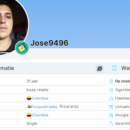
Jose9496
2
rmatie
Wat
31 jaar
Op zoek
losse relatie
Ogenkle
Colombia
Haarkle
Risaralda
Dosquebradas
,
Lichaam
Colombia
Hoogte
Single
Gewich