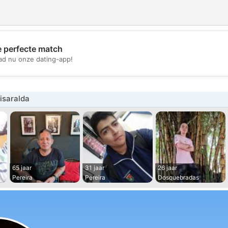
e perfecte match
💖
d nu onze dating-app!
💕
isaralda
65 jaar
31 jaar
26 jaar
Pereira
Pereira
Dosquebradas