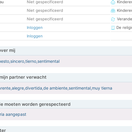
au
Niet gespecificeerd
Kinderen
Niet gespecificeerd
Kindere
Niet gespecificeerd
Verander
Inloggen
De religi
Inloggen
over mij
esto,sincero,tierno,sentimental
mijn partner verwacht
arente,alegre,divertida,de ambiente,sentimental,muy tierna
 die moeten worden gerespecteerd
eria aangepast
ter