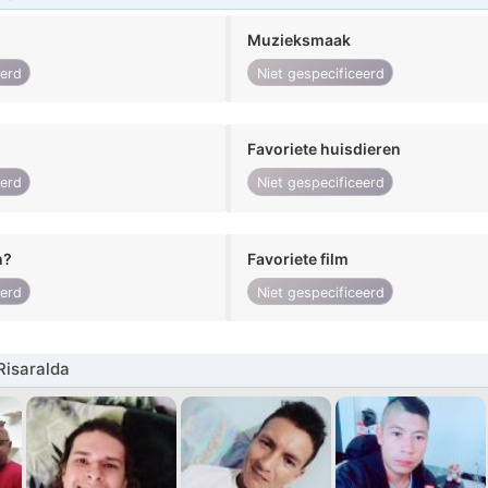
Muzieksmaak
eerd
Niet gespecificeerd
Favoriete huisdieren
eerd
Niet gespecificeerd
n?
Favoriete film
eerd
Niet gespecificeerd
Risaralda