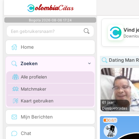
olombia
Citas
Bogota 2026-08-06 17:24
Vind j
Downloa
Home
Dating Man R
Zoeken
Alle profielen
Matchmaker
Kaart gebruiken
61 jaar
Dosquebradas
Mijn Berichten
0.6/1
Chat