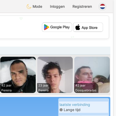
Mode
Inloggen
Registreren
💖
💕
42 jaar
23 jaar
42 jaar
Pereira
Pereira
Dosquebradas
laatste verbinding
Lange tijd