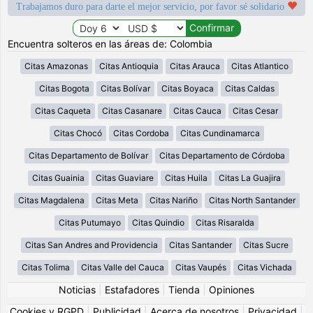
Trabajamos duro para darte el mejor servicio, por favor sé solidario
Encuentra solteros en las áreas de: Colombia
Citas Amazonas
Citas Antioquia
Citas Arauca
Citas Atlantico
Citas Bogota
Citas Bolívar
Citas Boyaca
Citas Caldas
Citas Caqueta
Citas Casanare
Citas Cauca
Citas Cesar
Citas Chocó
Citas Cordoba
Citas Cundinamarca
Citas Departamento de Bolívar
Citas Departamento de Córdoba
Citas Guainia
Citas Guaviare
Citas Huila
Citas La Guajira
Citas Magdalena
Citas Meta
Citas Nariño
Citas North Santander
Citas Putumayo
Citas Quindio
Citas Risaralda
Citas San Andres and Providencia
Citas Santander
Citas Sucre
Citas Tolima
Citas Valle del Cauca
Citas Vaupés
Citas Vichada
Noticias
|
Estafadores
|
Tienda
|
Opiniones
Cookies y RGPD
|
Publicidad
|
Acerca de nosotros
|
Privacidad
|