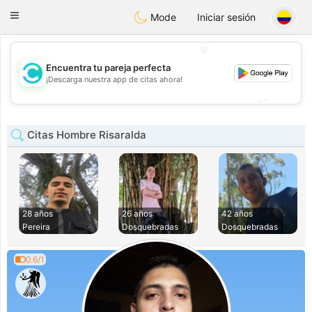
olombia
Citas
Toggle
Mode
Iniciar sesión
navigation
💖
Encuentra tu pareja perfecta
💖
¡Descarga nuestra app de citas ahora!
💕
💕
Citas Hombre Risaralda
28 años
26 años
42 años
Pereira
Dosquebradas
Dosquebradas
0.6/1