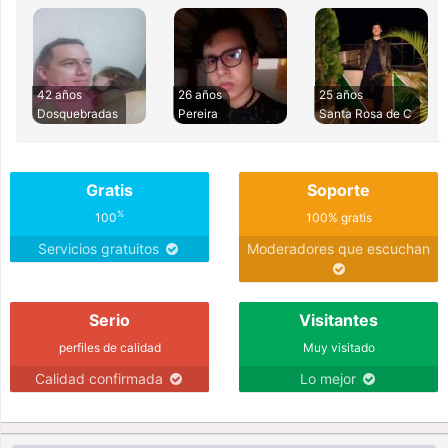
42 años
26 años
25 años
Dosquebradas
Pereira
Santa Rosa de C
Gratis
Soporte
%
100
100% gratis
Servicios gratuitos
Moderadores que escuchan
Serio
Visitantes
perfiles de calidad
Muy visitado
Calidad confirmada
Lo mejor