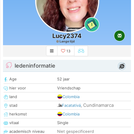
1
Lucy2374
Lange tijd
13
ledeninformatie
Age
52 jaar
hier voor
Vriendschap
land
Colombia
Cundinamarca
stad
Facatativá
,
herkomst
Colombia
vitaal
Single
academisch niveau
Niet gespecificeerd