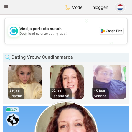
olombia
Citas
Toggle
Mode
Inloggen
navigation
💖
Vind je perfecte match
💖
Download nu onze dating-app!
💕
💕
Dating Vrouw Cundinamarca
29 jaar
52 jaar
46 jaar
Soacha
Facatativá
Soacha
0.7/1