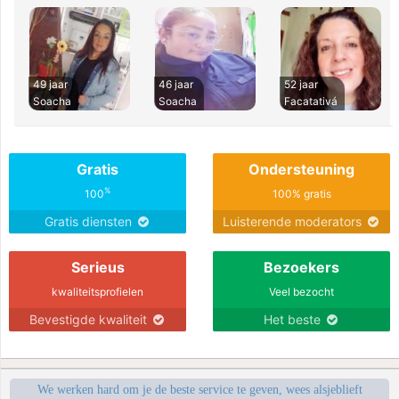
49 jaar
46 jaar
52 jaar
Soacha
Soacha
Facatativá
Gratis
Ondersteuning
%
100
100% gratis
Gratis diensten
Luisterende moderators
Serieus
Bezoekers
kwaliteitsprofielen
Veel bezocht
Bevestigde kwaliteit
Het beste
We werken hard om je de beste service te geven, wees alsjeblieft