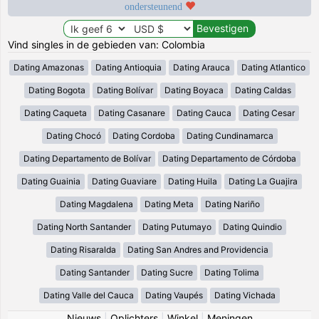
ondersteunend
Vind singles in de gebieden van: Colombia
Dating Amazonas
Dating Antioquia
Dating Arauca
Dating Atlantico
Dating Bogota
Dating Bolívar
Dating Boyaca
Dating Caldas
Dating Caqueta
Dating Casanare
Dating Cauca
Dating Cesar
Dating Chocó
Dating Cordoba
Dating Cundinamarca
Dating Departamento de Bolívar
Dating Departamento de Córdoba
Dating Guainia
Dating Guaviare
Dating Huila
Dating La Guajira
Dating Magdalena
Dating Meta
Dating Nariño
Dating North Santander
Dating Putumayo
Dating Quindio
Dating Risaralda
Dating San Andres and Providencia
Dating Santander
Dating Sucre
Dating Tolima
Dating Valle del Cauca
Dating Vaupés
Dating Vichada
Nieuws
|
Oplichters
|
Winkel
|
Meningen