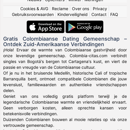
Cookies & AVG
|
Reclame
|
Over ons
|
Privacy
|
Gebruiksvoorwaarden
|
Kinderveiligheid
|
Contact
|
FAQ
Gratis Colombiaanse Dating Gemeenschap –
Ontdek Zuid-Amerikaanse Verbindingen
¡Hola! Ervaar de warmte van Colombiaanse gastvrijheid door
onze levendige gemeenschap. Colombia-citas.com verbindt
singles van Bogotá's bergen tot Cartagena's kust, en viert de
passie en vreugde van de Colombiaanse cultuur.
Of je nu in het bruisende Medellín, historische Cali of tropische
Barranquilla bent, ontmoet compatibele Colombianen die jouw
levenslust, familiewaarden en authentieke vriendschappen
delen.
Geniet van ons volledig gratis platform terwijl je de
legendarische Colombiaanse warmte en vriendelijkheid ervaart.
Geen verborgen kosten, alleen oprechte kansen voor
betekenisvolle verbindingen.
Duizenden Colombianen bouwen al mooie relaties op via onze
vertrouwde gemeenschap.