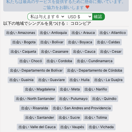
私たちは最高のサービスを提供するために懸命に働いています。
ご協力をお願いします
以下の地域でシングルを見つける： コロンビア
出会い Amazonas
出会い Antioquia
出会い Arauca
出会い Atlantico
出会い Bogota
出会い Bolívar
出会い Boyaca
出会い Caldas
出会い Caqueta
出会い Casanare
出会い Cauca
出会い Cesar
出会い Chocó
出会い Cordoba
出会い Cundinamarca
出会い Departamento de Bolívar
出会い Departamento de Córdoba
出会い Guainia
出会い Guaviare
出会い Huila
出会い La Guajira
出会い Magdalena
出会い Meta
出会い Nariño
出会い North Santander
出会い Putumayo
出会い Quindio
出会い Risaralda
出会い San Andres and Providencia
出会い Santander
出会い Sucre
出会い Tolima
出会い Valle del Cauca
出会い Vaupés
出会い Vichada