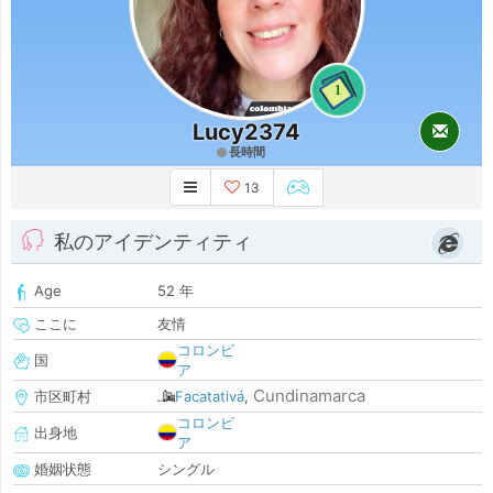
1
Lucy2374
長時間
13
私のアイデンティティ
Age
52 年
ここに
友情
コロンビ
国
ア
Cundinamarca
市区町村
Facatativá
,
コロンビ
出身地
ア
婚姻状態
シングル