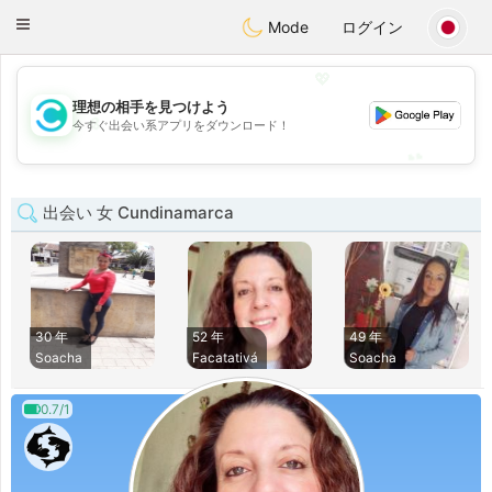
olombia
Citas
Toggle
Mode
ログイン
navigation
💖
理想の相手を見つけよう
💖
今すぐ出会い系アプリをダウンロード！
💕
💕
出会い 女 Cundinamarca
30 年
52 年
49 年
Soacha
Facatativá
Soacha
0.7/1