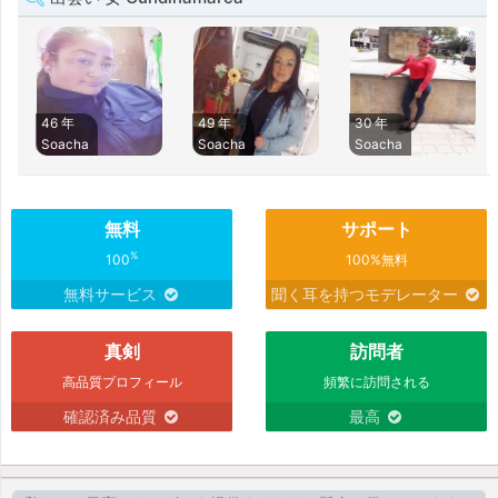
46 年
49 年
30 年
Soacha
Soacha
Soacha
無料
サポート
%
100
100%無料
無料サービス
聞く耳を持つモデレーター
真剣
訪問者
高品質プロフィール
頻繁に訪問される
確認済み品質
最高