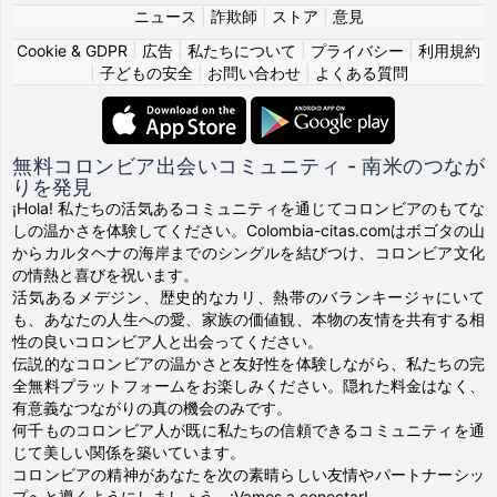
ニュース
|
詐欺師
|
ストア
|
意見
Cookie & GDPR
|
広告
|
私たちについて
|
プライバシー
|
利用規約
|
子どもの安全
|
お問い合わせ
|
よくある質問
無料コロンビア出会いコミュニティ - 南米のつなが
りを発見
¡Hola! 私たちの活気あるコミュニティを通じてコロンビアのもてな
しの温かさを体験してください。Colombia-citas.comはボゴタの山
からカルタヘナの海岸までのシングルを結びつけ、コロンビア文化
の情熱と喜びを祝います。
活気あるメデジン、歴史的なカリ、熱帯のバランキージャにいて
も、あなたの人生への愛、家族の価値観、本物の友情を共有する相
性の良いコロンビア人と出会ってください。
伝説的なコロンビアの温かさと友好性を体験しながら、私たちの完
全無料プラットフォームをお楽しみください。隠れた料金はなく、
有意義なつながりの真の機会のみです。
何千ものコロンビア人が既に私たちの信頼できるコミュニティを通
じて美しい関係を築いています。
コロンビアの精神があなたを次の素晴らしい友情やパートナーシッ
プへと導くようにしましょう。¡Vamos a conectar!