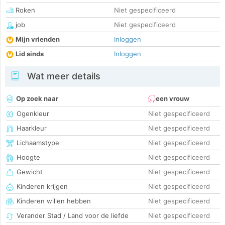
Roken
Niet gespecificeerd
job
Niet gespecificeerd
Mijn vrienden
Inloggen
Lid sinds
Inloggen
Wat meer details
Op zoek naar
een vrouw
Ogenkleur
Niet gespecificeerd
Haarkleur
Niet gespecificeerd
Lichaamstype
Niet gespecificeerd
Hoogte
Niet gespecificeerd
Gewicht
Niet gespecificeerd
Kinderen krijgen
Niet gespecificeerd
Kinderen willen hebben
Niet gespecificeerd
Verander Stad / Land voor de liefde
Niet gespecificeerd