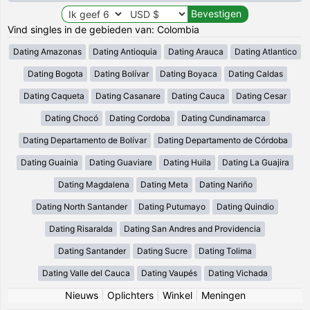
Vind singles in de gebieden van: Colombia
Dating Amazonas
Dating Antioquia
Dating Arauca
Dating Atlantico
Dating Bogota
Dating Bolívar
Dating Boyaca
Dating Caldas
Dating Caqueta
Dating Casanare
Dating Cauca
Dating Cesar
Dating Chocó
Dating Cordoba
Dating Cundinamarca
Dating Departamento de Bolívar
Dating Departamento de Córdoba
Dating Guainia
Dating Guaviare
Dating Huila
Dating La Guajira
Dating Magdalena
Dating Meta
Dating Nariño
Dating North Santander
Dating Putumayo
Dating Quindio
Dating Risaralda
Dating San Andres and Providencia
Dating Santander
Dating Sucre
Dating Tolima
Dating Valle del Cauca
Dating Vaupés
Dating Vichada
Nieuws
|
Oplichters
|
Winkel
|
Meningen