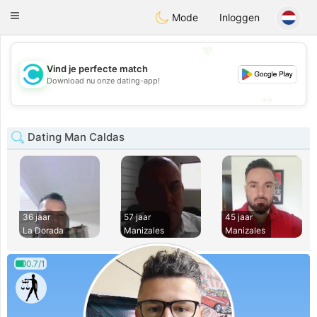
olombia
Citas
Toggle
Mode
Inloggen
navigation
💖
Vind je perfecte match
💖
Download nu onze dating-app!
💕
💕
Dating Man Caldas
36 jaar
57 jaar
45 jaar
La Dorada
Manizales
Manizales
0.7/1