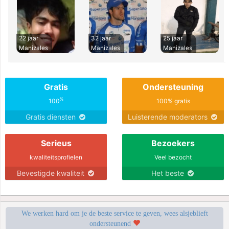
22 jaar
32 jaar
25 jaar
Manizales
Manizales
Manizales
Gratis
Ondersteuning
%
100
100% gratis
Gratis diensten
Luisterende moderators
Serieus
Bezoekers
kwaliteitsprofielen
Veel bezocht
Bevestigde kwaliteit
Het beste
We werken hard om je de beste service te geven, wees alsjeblieft
ondersteunend