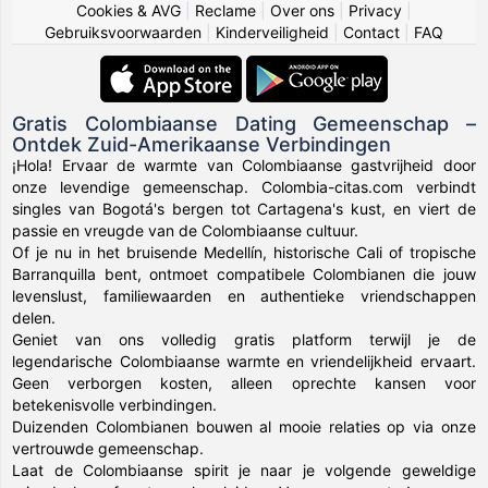
Cookies & AVG
|
Reclame
|
Over ons
|
Privacy
|
Gebruiksvoorwaarden
|
Kinderveiligheid
|
Contact
|
FAQ
Gratis Colombiaanse Dating Gemeenschap –
Ontdek Zuid-Amerikaanse Verbindingen
¡Hola! Ervaar de warmte van Colombiaanse gastvrijheid door
onze levendige gemeenschap. Colombia-citas.com verbindt
singles van Bogotá's bergen tot Cartagena's kust, en viert de
passie en vreugde van de Colombiaanse cultuur.
Of je nu in het bruisende Medellín, historische Cali of tropische
Barranquilla bent, ontmoet compatibele Colombianen die jouw
levenslust, familiewaarden en authentieke vriendschappen
delen.
Geniet van ons volledig gratis platform terwijl je de
legendarische Colombiaanse warmte en vriendelijkheid ervaart.
Geen verborgen kosten, alleen oprechte kansen voor
betekenisvolle verbindingen.
Duizenden Colombianen bouwen al mooie relaties op via onze
vertrouwde gemeenschap.
Laat de Colombiaanse spirit je naar je volgende geweldige