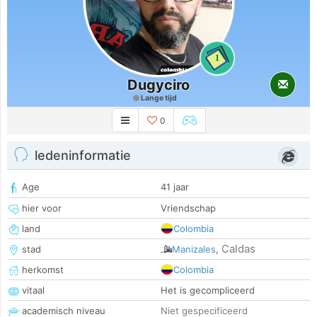
1
Dugyciro
Lange tijd
0
ledeninformatie
Age
41 jaar
hier voor
Vriendschap
land
Colombia
Caldas
stad
Manizales
,
herkomst
Colombia
vitaal
Het is gecompliceerd
academisch niveau
Niet gespecificeerd