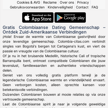
Cookies & AVG
|
Reclame
|
Over ons
|
Privacy
|
Gebruiksvoorwaarden
|
Kinderveiligheid
|
Contact
|
FAQ
Gratis Colombiaanse Dating Gemeenschap –
Ontdek Zuid-Amerikaanse Verbindingen
¡Hola! Ervaar de warmte van Colombiaanse gastvrijheid door
onze levendige gemeenschap. Colombia-citas.com verbindt
singles van Bogotá's bergen tot Cartagena's kust, en viert de
passie en vreugde van de Colombiaanse cultuur.
Of je nu in het bruisende Medellín, historische Cali of tropische
Barranquilla bent, ontmoet compatibele Colombianen die jouw
levenslust, familiewaarden en authentieke vriendschappen
delen.
Geniet van ons volledig gratis platform terwijl je de
legendarische Colombiaanse warmte en vriendelijkheid ervaart.
Geen verborgen kosten, alleen oprechte kansen voor
betekenisvolle verbindingen.
Duizenden Colombianen bouwen al mooie relaties op via onze
vertrouwde gemeenschap.
Laat de Colombiaanse spirit je naar je volgende geweldige