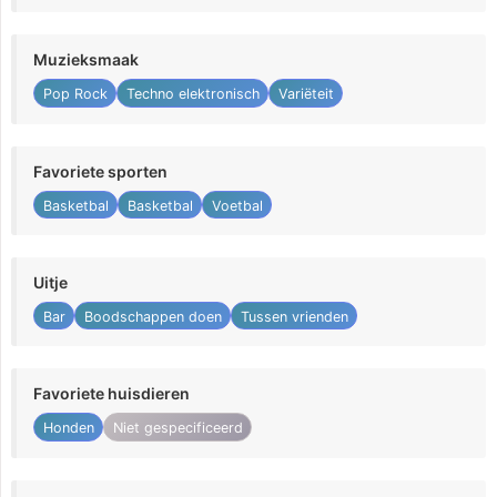
Muzieksmaak
Pop Rock
Techno elektronisch
Variëteit
Favoriete sporten
Basketbal
Basketbal
Voetbal
Uitje
Bar
Boodschappen doen
Tussen vrienden
Favoriete huisdieren
Honden
Niet gespecificeerd