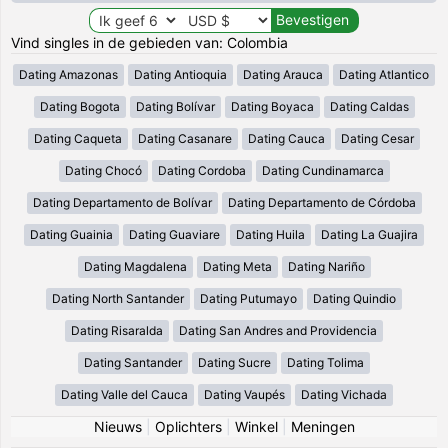
Vind singles in de gebieden van: Colombia
Dating Amazonas
Dating Antioquia
Dating Arauca
Dating Atlantico
Dating Bogota
Dating Bolívar
Dating Boyaca
Dating Caldas
Dating Caqueta
Dating Casanare
Dating Cauca
Dating Cesar
Dating Chocó
Dating Cordoba
Dating Cundinamarca
Dating Departamento de Bolívar
Dating Departamento de Córdoba
Dating Guainia
Dating Guaviare
Dating Huila
Dating La Guajira
Dating Magdalena
Dating Meta
Dating Nariño
Dating North Santander
Dating Putumayo
Dating Quindio
Dating Risaralda
Dating San Andres and Providencia
Dating Santander
Dating Sucre
Dating Tolima
Dating Valle del Cauca
Dating Vaupés
Dating Vichada
Nieuws
|
Oplichters
|
Winkel
|
Meningen