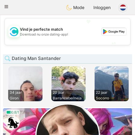
olombia
Citas
Toggle
Mode
Inloggen
navigation
💖
Vind je perfecte match
💖
Download nu onze dating-app!
💕
💕
Dating Man Santander
34 jaar
20 jaar
22 jaar
Giron
Barrancabermeja
Socorro
0.8/1