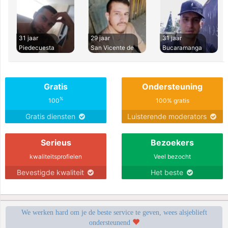
31 jaar
29 jaar
31 jaar
Piedecuesta
San Vicente de
Bucaramanga
Gratis
Ondersteuning
%
100
100% gratis
Gratis diensten
Luisterende moderators
Serieus
Bezoekers
kwaliteitsprofielen
Veel bezocht
Bevestigde kwaliteit
Het beste
We werken hard om je de beste service te geven, wees alsjeblieft
ondersteunend