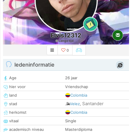
1
Elvis12312
Lange tijd
0
ledeninformatie
Age
26 jaar
hier voor
Vriendschap
land
Colombia
Santander
stad
Velez
,
herkomst
Colombia
vitaal
Single
academisch niveau
Masterdiploma