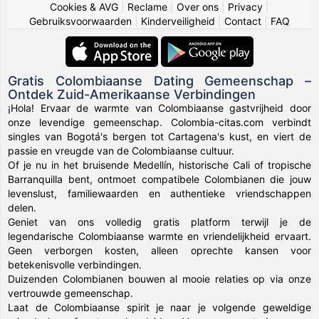
Cookies & AVG
|
Reclame
|
Over ons
|
Privacy
|
Gebruiksvoorwaarden
|
Kinderveiligheid
|
Contact
|
FAQ
Gratis Colombiaanse Dating Gemeenschap –
Ontdek Zuid-Amerikaanse Verbindingen
¡Hola! Ervaar de warmte van Colombiaanse gastvrijheid door
onze levendige gemeenschap. Colombia-citas.com verbindt
singles van Bogotá's bergen tot Cartagena's kust, en viert de
passie en vreugde van de Colombiaanse cultuur.
Of je nu in het bruisende Medellín, historische Cali of tropische
Barranquilla bent, ontmoet compatibele Colombianen die jouw
levenslust, familiewaarden en authentieke vriendschappen
delen.
Geniet van ons volledig gratis platform terwijl je de
legendarische Colombiaanse warmte en vriendelijkheid ervaart.
Geen verborgen kosten, alleen oprechte kansen voor
betekenisvolle verbindingen.
Duizenden Colombianen bouwen al mooie relaties op via onze
vertrouwde gemeenschap.
Laat de Colombiaanse spirit je naar je volgende geweldige