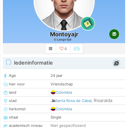
0
Montoyajr
Lange tijd
0
ledeninformatie
Age
24 jaar
hier voor
Vriendschap
land
Colombia
Risaralda
stad
Santa Rosa de Cabal
,
herkomst
Colombia
vitaal
Single
academisch niveau
Niet gespecificeerd