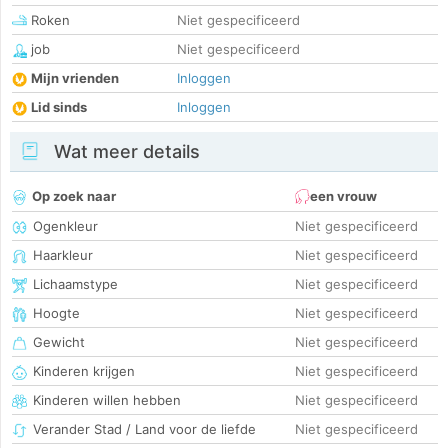
Roken
Niet gespecificeerd
job
Niet gespecificeerd
Mijn vrienden
Inloggen
Lid sinds
Inloggen
Wat meer details
Op zoek naar
een vrouw
Ogenkleur
Niet gespecificeerd
Haarkleur
Niet gespecificeerd
Lichaamstype
Niet gespecificeerd
Hoogte
Niet gespecificeerd
Gewicht
Niet gespecificeerd
Kinderen krijgen
Niet gespecificeerd
Kinderen willen hebben
Niet gespecificeerd
Verander Stad / Land voor de liefde
Niet gespecificeerd