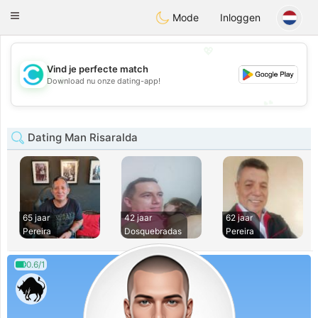
olombia
Citas
Toggle
Mode
Inloggen
navigation
💖
Vind je perfecte match
💖
Download nu onze dating-app!
💕
💕
Dating Man Risaralda
65 jaar
42 jaar
62 jaar
Pereira
Dosquebradas
Pereira
0.6/1