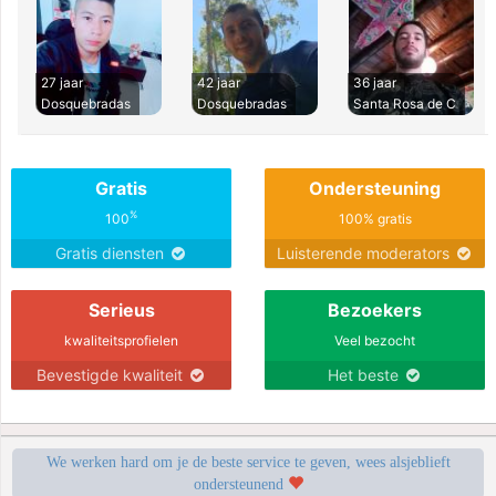
27 jaar
42 jaar
36 jaar
Dosquebradas
Dosquebradas
Santa Rosa de C
Gratis
Ondersteuning
%
100
100% gratis
Gratis diensten
Luisterende moderators
Serieus
Bezoekers
kwaliteitsprofielen
Veel bezocht
Bevestigde kwaliteit
Het beste
We werken hard om je de beste service te geven, wees alsjeblieft
ondersteunend