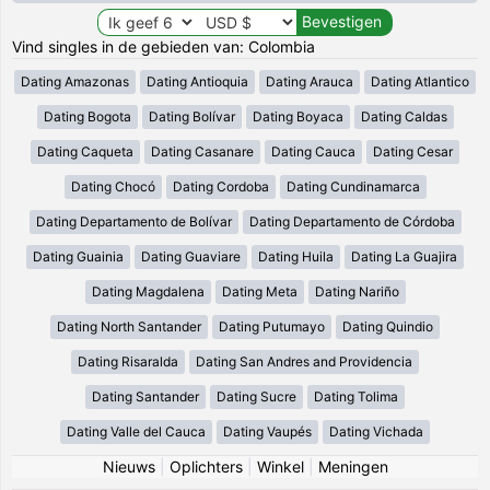
Vind singles in de gebieden van: Colombia
Dating Amazonas
Dating Antioquia
Dating Arauca
Dating Atlantico
Dating Bogota
Dating Bolívar
Dating Boyaca
Dating Caldas
Dating Caqueta
Dating Casanare
Dating Cauca
Dating Cesar
Dating Chocó
Dating Cordoba
Dating Cundinamarca
Dating Departamento de Bolívar
Dating Departamento de Córdoba
Dating Guainia
Dating Guaviare
Dating Huila
Dating La Guajira
Dating Magdalena
Dating Meta
Dating Nariño
Dating North Santander
Dating Putumayo
Dating Quindio
Dating Risaralda
Dating San Andres and Providencia
Dating Santander
Dating Sucre
Dating Tolima
Dating Valle del Cauca
Dating Vaupés
Dating Vichada
Nieuws
|
Oplichters
|
Winkel
|
Meningen