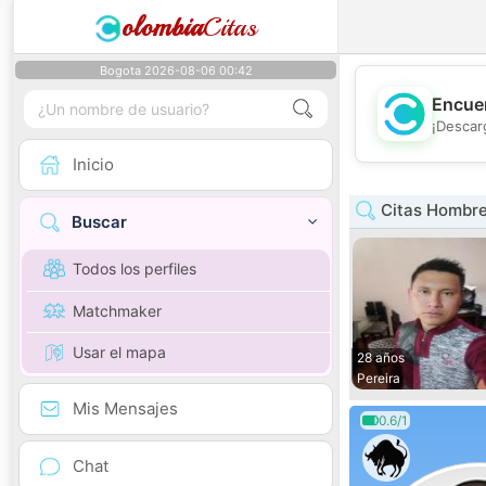
olombia
Citas
Bogota 2026-08-06 00:42
Encuen
¡Descar
Inicio
Citas Hombre
Buscar
Todos los perfiles
Matchmaker
Usar el mapa
28 años
Pereira
Mis Mensajes
0.6/1
Chat