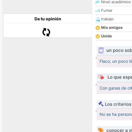
Nivel académico
Fumar
Da tu opinión
trabajo
Mis amigos
Unido
un poco sob
Flaco, un poco t
Lo que espe
Con ganas de c#g
Los criterio
No se ha persona
conocer a m