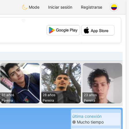
Mode
Iniciar sesión
Registrarse
💖
💕
31 años
28 años
23 años
Pereira
Pereira
Pereira
última conexión
Mucho tiempo