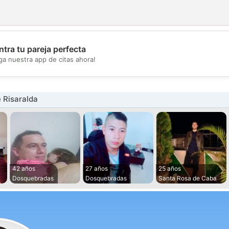
tra tu pareja perfecta
💖
ga nuestra app de citas ahora!
💕
 Risaralda
42 años
27 años
25 años
Dosquebradas
Dosquebradas
Santa Rosa de Caba