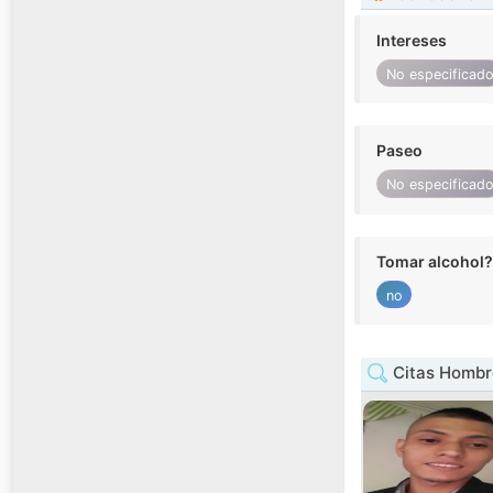
Intereses
No especificad
Paseo
No especificad
Tomar alcohol?
no
Citas Hombr