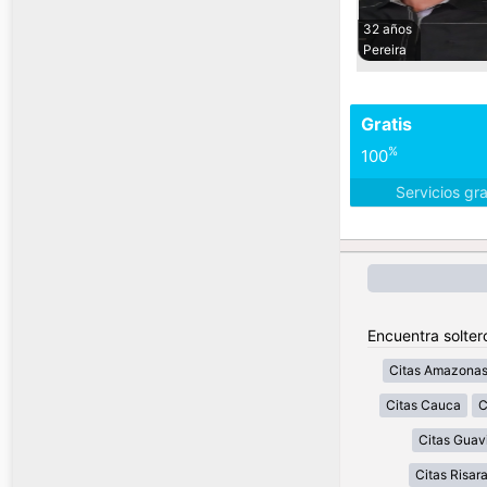
32 años
Pereira
Gratis
%
100
Servicios gr
Encuentra solter
Citas Amazona
Citas Cauca
C
Citas Guav
Citas Risar