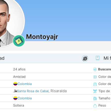
Montoyajr
0
dad
Mi f
24 años
Buscan
Amistad
Color d
Colombia
Color d
Risaralda
Santa Rosa de Cabal
,
Tipo de
Colombia
Tamaño
Soltera
Peso