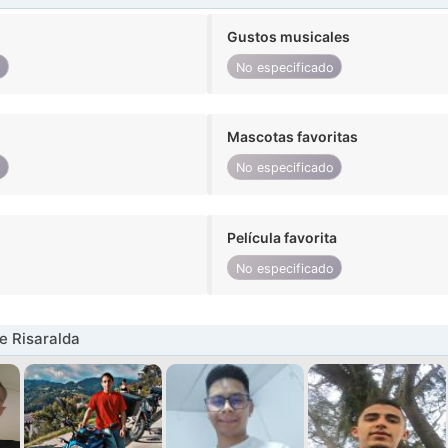
Gustos musicales
o
No especificado
Mascotas favoritas
o
No especificado
Película favorita
No especificado
e Risaralda