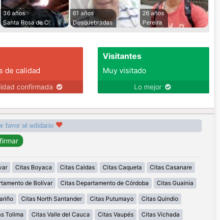
36 años
61 años
26 años
Santa Rosa de C
Dosquebradas
Pereira
Visitantes
s de calidad
Muy visitado
lidad confirmada
Lo mejor
r favor sé solidario
var
Citas Boyaca
Citas Caldas
Citas Caqueta
Citas Casanare
rtamento de Bolívar
Citas Departamento de Córdoba
Citas Guainia
ariño
Citas North Santander
Citas Putumayo
Citas Quindio
as Tolima
Citas Valle del Cauca
Citas Vaupés
Citas Vichada