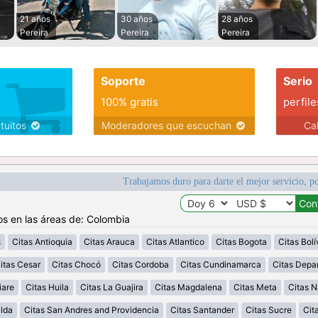
21 años
30 años
28 años
Pereira
Pereira
Pereira
Soporte
Serio
100% gratis
perfile
atuitos
Moderadores que escuchan
Ca
Trabajamos duro para darte el mejor servicio, po
os en las áreas de: Colombia
s
Citas Antioquia
Citas Arauca
Citas Atlantico
Citas Bogota
Citas Bolí
itas Cesar
Citas Chocó
Citas Cordoba
Citas Cundinamarca
Citas Depa
iare
Citas Huila
Citas La Guajira
Citas Magdalena
Citas Meta
Citas N
alda
Citas San Andres and Providencia
Citas Santander
Citas Sucre
Cit