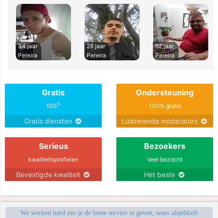
34 jaar
28 jaar
62 jaar
Pereira
Pereira
Pereira
Gratis
Ondersteuning
%
100
100% gratis
Gratis diensten
Luisterende moderators
Serieus
Bezoekers
kwaliteitsprofielen
Veel bezocht
Bevestigde kwaliteit
Het beste
We werken hard om je de beste service te geven, wees alsjeblieft