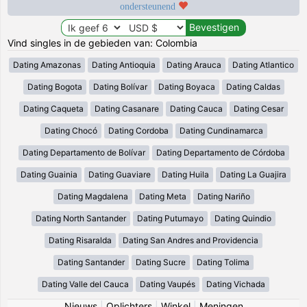
ondersteunend
Vind singles in de gebieden van: Colombia
Dating Amazonas
Dating Antioquia
Dating Arauca
Dating Atlantico
Dating Bogota
Dating Bolívar
Dating Boyaca
Dating Caldas
Dating Caqueta
Dating Casanare
Dating Cauca
Dating Cesar
Dating Chocó
Dating Cordoba
Dating Cundinamarca
Dating Departamento de Bolívar
Dating Departamento de Córdoba
Dating Guainia
Dating Guaviare
Dating Huila
Dating La Guajira
Dating Magdalena
Dating Meta
Dating Nariño
Dating North Santander
Dating Putumayo
Dating Quindio
Dating Risaralda
Dating San Andres and Providencia
Dating Santander
Dating Sucre
Dating Tolima
Dating Valle del Cauca
Dating Vaupés
Dating Vichada
Nieuws
|
Oplichters
|
Winkel
|
Meningen