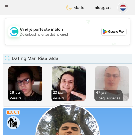
olombia
Citas
Toggle
Mode
Inloggen
navigation
💖
Vind je perfecte match
💖
Download nu onze dating-app!
💕
💕
Dating Man Risaralda
26 jaar
23 jaar
47 jaar
Pereira
Pereira
Dosquebradas
0.6/1