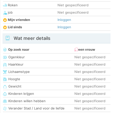
Roken
Niet gespecificeerd
job
Niet gespecificeerd
Mijn vrienden
Inloggen
Lid sinds
Inloggen
Wat meer details
Op zoek naar
een vrouw
Ogenkleur
Niet gespecificeerd
Haarkleur
Niet gespecificeerd
Lichaamstype
Niet gespecificeerd
Hoogte
Niet gespecificeerd
Gewicht
Niet gespecificeerd
Kinderen krijgen
Niet gespecificeerd
Kinderen willen hebben
Niet gespecificeerd
Verander Stad / Land voor de liefde
Niet gespecificeerd