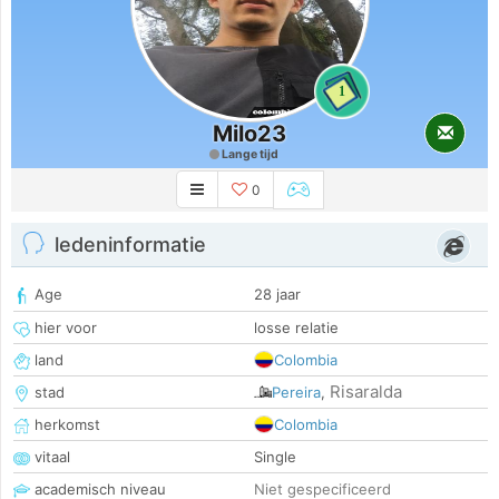
1
Milo23
Lange tijd
0
ledeninformatie
Age
28 jaar
hier voor
losse relatie
land
Colombia
Risaralda
stad
Pereira
,
herkomst
Colombia
vitaal
Single
academisch niveau
Niet gespecificeerd