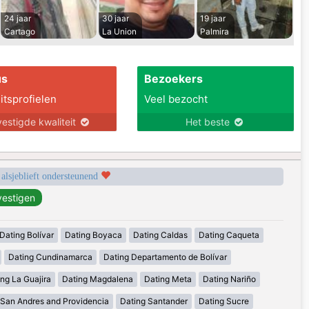
24 jaar
30 jaar
19 jaar
Cartago
La Union
Palmira
us
Bezoekers
itsprofielen
Veel bezocht
estigde kwaliteit
Het beste
 alsjeblieft ondersteunend
Dating Bolívar
Dating Boyaca
Dating Caldas
Dating Caqueta
Dating Cundinamarca
Dating Departamento de Bolívar
ng La Guajira
Dating Magdalena
Dating Meta
Dating Nariño
 San Andres and Providencia
Dating Santander
Dating Sucre