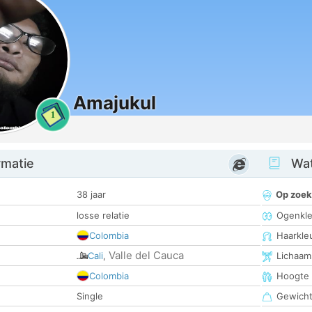
Amajukul
1
rmatie
Wat
38 jaar
Op zoek
losse relatie
Ogenkle
Colombia
Haarkle
Valle del Cauca
Cali
,
Lichaam
Colombia
Hoogte
Single
Gewich