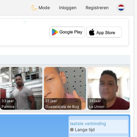
Mode
Inloggen
Registreren
💖
💕
33 jaar
22 jaar
38 jaar
Palmira
Guadalajara de Bug
La Union
laatste verbinding
Lange tijd