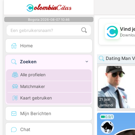
olombia
Citas
Bogota 2026-08-07 10:46
Vind j
Downloa
Home
Dating Man V
Zoeken
Alle profielen
Matchmaker
Kaart gebruiken
21 jaar
Jamundi
Mijn Berichten
0.9/1
Chat