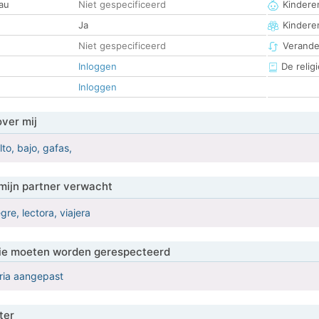
au
Niet gespecificeerd
Kinderen
Ja
Kindere
Niet gespecificeerd
Verander
Inloggen
De religi
Inloggen
over mij
alto, bajo, gafas,
mijn partner verwacht
gre, lectora, viajera
 die moeten worden gerespecteerd
eria aangepast
ter