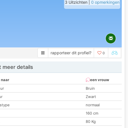
3 Uitzichten |
0 opmerkingen
rapporteer dit profiel?
0
 meer details
 naar
een vrouw
ur
Bruin
ur
Zwart
stype
normaal
160 cm
t
80 Kg