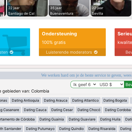
22 jaar
35 jaar
22 jaar
Santiago de Cal
Buenaventura
Sevilla
Ondersteuning
Serie
100% gratis
kwalite
nsten
Luisterende moderators
Bev
We werken hard om je de beste service te geven, wees
de gebieden van: Colombia
onas
Dating Antioquia
Dating Arauca
Dating Atlantico
Dating Bogota
ng Casanare
Dating Cauca
Dating Cesar
Dating Chocó
Dating Cordoba
rtamento de Córdoba
Dating Guainia
Dating Guaviare
Dating Huila
Dati
th Santander
Dating Putumayo
Dating Quindio
Dating Risaralda
Dating