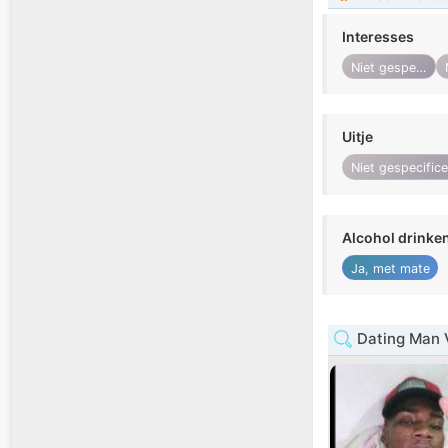
Interesses
Niet gespecificeerd
Uitje
Niet gespecific
Alcohol drinke
Ja, met mate
Dating Man V