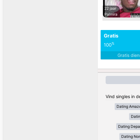
22 jaar
Palmira
Gratis
%
100
Gratis die
Vind singles in 
Dating Amaz
Dati
Dating Depa
Dating Nor