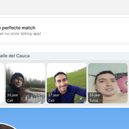
e perfecte match
💖
d nu onze dating-app!
💕
alle del Cauca
35 jaar
37 jaar
35 jaar
Cali
Cali
Tulua