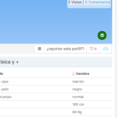
3 Vistas |
0 Comentarios
¿reportar este perfil??
0
ísica y +
do
hembra
e ojos
marrón
e pelo
negro
 cuerpo
normal
160 cm
80 Kg