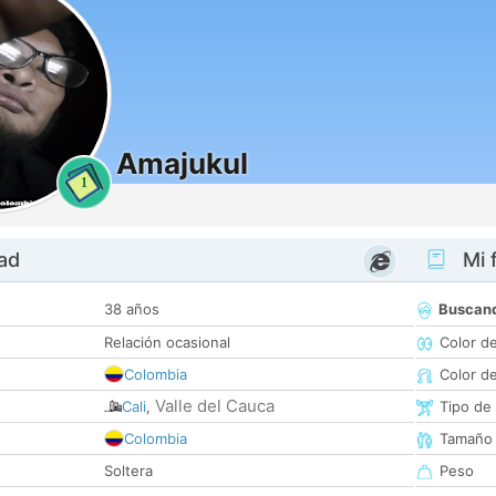
Amajukul
1
dad
Mi f
38 años
Buscan
Relación ocasional
Color d
Colombia
Color d
Valle del Cauca
Cali
,
Tipo de
Colombia
Tamaño
Soltera
Peso