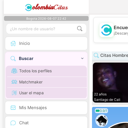
olombia
Citas
Bogota 2026-08-07 22:42
Encuen
¡Descar
Inicio
Citas Hombre
Buscar
Todos los perfiles
Matchmaker
Usar el mapa
22 años
Santiago de Cali
Mis Mensajes
0.9/1
Chat