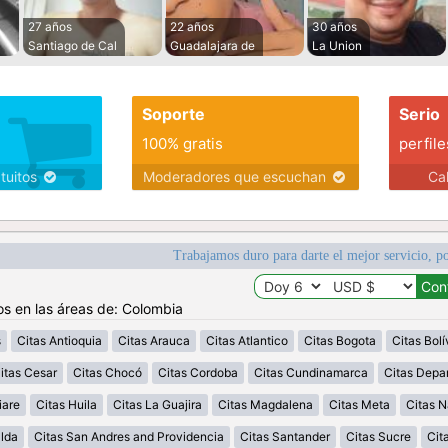
27 años
22 años
30 años
Santiago de Cal
Guadalajara de
La Union
Soporte
Serio
100% gratis
perfile
atuitos
Moderadores que escuchan
Ca
Trabajamos duro para darte el mejor servicio, po
os en las áreas de: Colombia
s
Citas Antioquia
Citas Arauca
Citas Atlantico
Citas Bogota
Citas Bolí
itas Cesar
Citas Chocó
Citas Cordoba
Citas Cundinamarca
Citas Depa
iare
Citas Huila
Citas La Guajira
Citas Magdalena
Citas Meta
Citas N
alda
Citas San Andres and Providencia
Citas Santander
Citas Sucre
Cit