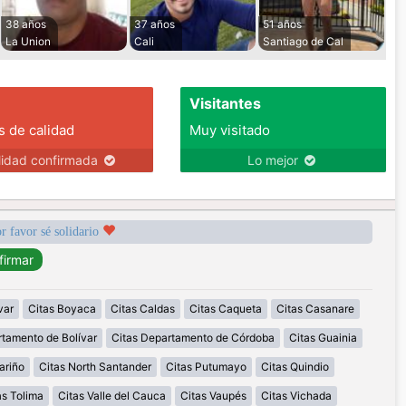
38 años
37 años
51 años
La Union
Cali
Santiago de Cal
Visitantes
s de calidad
Muy visitado
lidad confirmada
Lo mejor
r favor sé solidario
var
Citas Boyaca
Citas Caldas
Citas Caqueta
Citas Casanare
rtamento de Bolívar
Citas Departamento de Córdoba
Citas Guainia
ariño
Citas North Santander
Citas Putumayo
Citas Quindio
as Tolima
Citas Valle del Cauca
Citas Vaupés
Citas Vichada