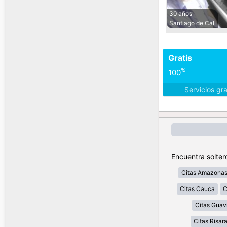
30 años
Santiago de Cal
Gratis
%
100
Servicios gr
Encuentra solter
Citas Amazona
Citas Cauca
C
Citas Guav
Citas Risar