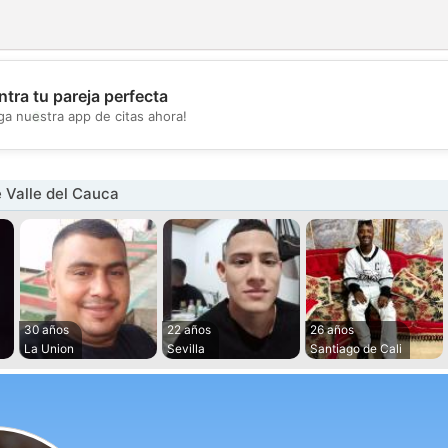
tra tu pareja perfecta
💖
ga nuestra app de citas ahora!
💕
 Valle del Cauca
30 años
22 años
26 años
La Union
Sevilla
Santiago de Cali