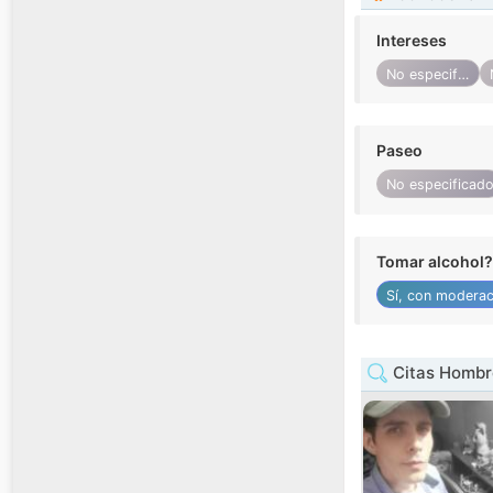
Intereses
No especificado
Paseo
No especificad
Tomar alcohol?
Sí, con moderac
Citas Hombre