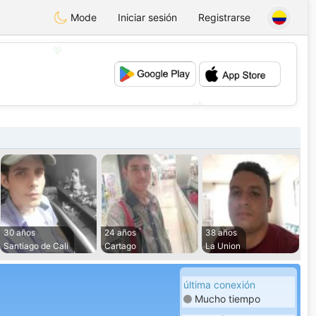
Mode
Iniciar sesión
Registrarse
💖
💕
30 años
24 años
38 años
Santiago de Cali
Cartago
La Union
última conexión
Mucho tiempo