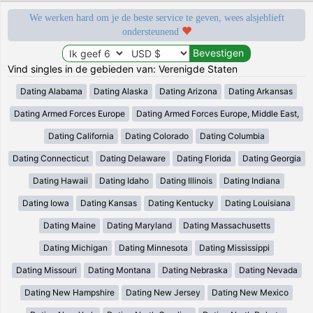
We werken hard om je de beste service te geven, wees alsjeblieft
ondersteunend
Vind singles in de gebieden van: Verenigde Staten
Dating Alabama
Dating Alaska
Dating Arizona
Dating Arkansas
Dating Armed Forces Europe
Dating Armed Forces Europe, Middle East,
Dating California
Dating Colorado
Dating Columbia
Dating Connecticut
Dating Delaware
Dating Florida
Dating Georgia
Dating Hawaii
Dating Idaho
Dating Illinois
Dating Indiana
Dating Iowa
Dating Kansas
Dating Kentucky
Dating Louisiana
Dating Maine
Dating Maryland
Dating Massachusetts
Dating Michigan
Dating Minnesota
Dating Mississippi
Dating Missouri
Dating Montana
Dating Nebraska
Dating Nevada
Dating New Hampshire
Dating New Jersey
Dating New Mexico