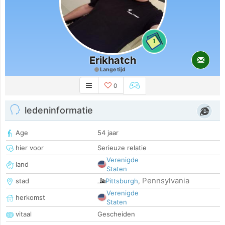
1
Erikhatch
Lange tijd
0
ledeninformatie
Age
54 jaar
hier voor
Serieuze relatie
Verenigde
land
Staten
Pennsylvania
stad
Pittsburgh
,
Verenigde
herkomst
Staten
vitaal
Gescheiden