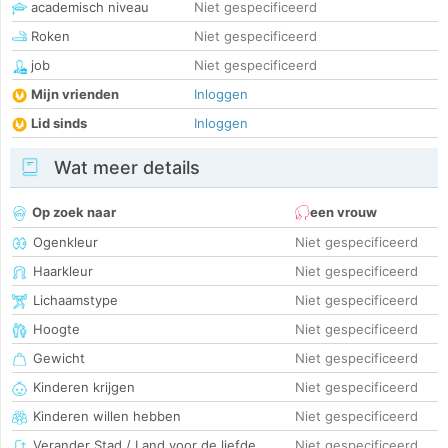
academisch niveau
Niet gespecificeerd
Roken
Niet gespecificeerd
job
Niet gespecificeerd
Mijn vrienden
Inloggen
Lid sinds
Inloggen
Wat meer details
Op zoek naar
een vrouw
Ogenkleur
Niet gespecificeerd
Haarkleur
Niet gespecificeerd
Lichaamstype
Niet gespecificeerd
Hoogte
Niet gespecificeerd
Gewicht
Niet gespecificeerd
Kinderen krijgen
Niet gespecificeerd
Kinderen willen hebben
Niet gespecificeerd
Verander Stad / Land voor de liefde
Niet gespecificeerd