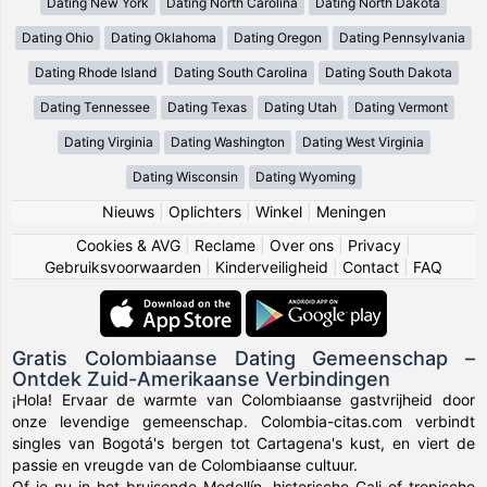
Dating New York
Dating North Carolina
Dating North Dakota
Dating Ohio
Dating Oklahoma
Dating Oregon
Dating Pennsylvania
Dating Rhode Island
Dating South Carolina
Dating South Dakota
Dating Tennessee
Dating Texas
Dating Utah
Dating Vermont
Dating Virginia
Dating Washington
Dating West Virginia
Dating Wisconsin
Dating Wyoming
Nieuws
|
Oplichters
|
Winkel
|
Meningen
Cookies & AVG
|
Reclame
|
Over ons
|
Privacy
|
Gebruiksvoorwaarden
|
Kinderveiligheid
|
Contact
|
FAQ
Gratis Colombiaanse Dating Gemeenschap –
Ontdek Zuid-Amerikaanse Verbindingen
¡Hola! Ervaar de warmte van Colombiaanse gastvrijheid door
onze levendige gemeenschap. Colombia-citas.com verbindt
singles van Bogotá's bergen tot Cartagena's kust, en viert de
passie en vreugde van de Colombiaanse cultuur.
Of je nu in het bruisende Medellín, historische Cali of tropische