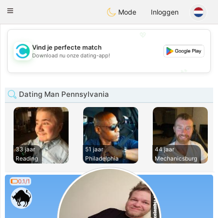
olombia
Citas
Toggle
Mode
Inloggen
navigation
💖
Vind je perfecte match
💖
Download nu onze dating-app!
💕
💕
Dating Man Pennsylvania
33 jaar
51 jaar
44 jaar
Reading
Philadelphia
Mechanicsburg
0.1/1