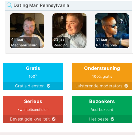
Dating Man Pennsylvania
44 jaar
33 jaar
51 jaar
Mechanicsburg
Reading
Philadelphia
Gratis
Ondersteuning
%
100
100% gratis
Gratis diensten
Luisterende moderators
Serieus
Bezoekers
kwaliteitsprofielen
Veel bezocht
Bevestigde kwaliteit
Het beste