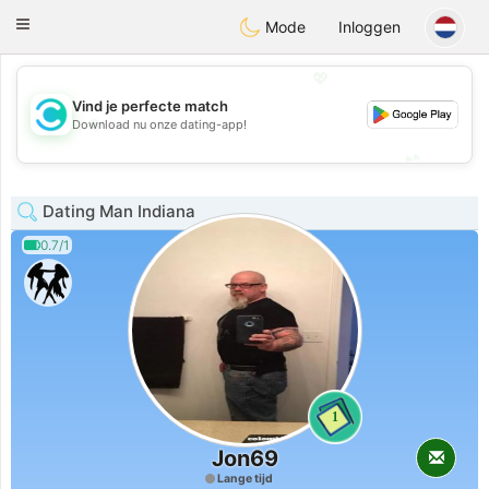
olombia
Citas
Toggle
Mode
Inloggen
navigation
💖
Vind je perfecte match
💖
Download nu onze dating-app!
💕
💕
Dating Man Indiana
0.7/1
1
Jon69
Lange tijd