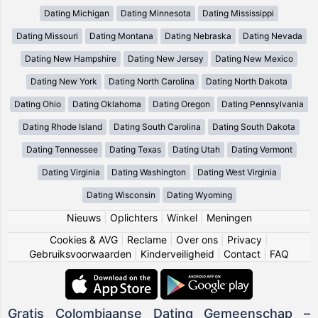
Dating Michigan
Dating Minnesota
Dating Mississippi
Dating Missouri
Dating Montana
Dating Nebraska
Dating Nevada
Dating New Hampshire
Dating New Jersey
Dating New Mexico
Dating New York
Dating North Carolina
Dating North Dakota
Dating Ohio
Dating Oklahoma
Dating Oregon
Dating Pennsylvania
Dating Rhode Island
Dating South Carolina
Dating South Dakota
Dating Tennessee
Dating Texas
Dating Utah
Dating Vermont
Dating Virginia
Dating Washington
Dating West Virginia
Dating Wisconsin
Dating Wyoming
Nieuws
|
Oplichters
|
Winkel
|
Meningen
Cookies & AVG
|
Reclame
|
Over ons
|
Privacy
|
Gebruiksvoorwaarden
|
Kinderveiligheid
|
Contact
|
FAQ
Gratis Colombiaanse Dating Gemeenschap –