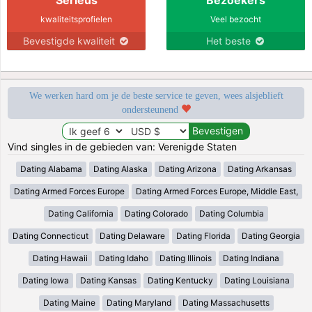
kwaliteitsprofielen
Veel bezocht
Bevestigde kwaliteit
Het beste
We werken hard om je de beste service te geven, wees alsjeblieft
ondersteunend
Vind singles in de gebieden van: Verenigde Staten
Dating Alabama
Dating Alaska
Dating Arizona
Dating Arkansas
Dating Armed Forces Europe
Dating Armed Forces Europe, Middle East,
Dating California
Dating Colorado
Dating Columbia
Dating Connecticut
Dating Delaware
Dating Florida
Dating Georgia
Dating Hawaii
Dating Idaho
Dating Illinois
Dating Indiana
Dating Iowa
Dating Kansas
Dating Kentucky
Dating Louisiana
Dating Maine
Dating Maryland
Dating Massachusetts