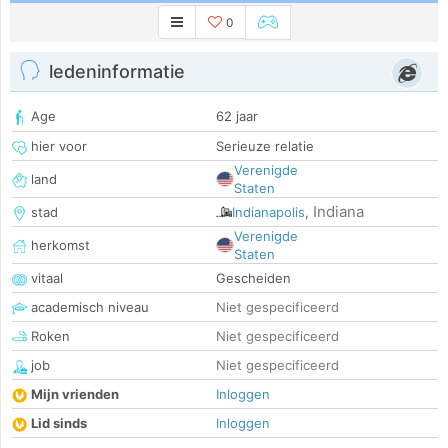
0
ledeninformatie
Age
62 jaar
hier voor
Serieuze relatie
Verenigde
land
Staten
Indiana
stad
Indianapolis
,
Verenigde
herkomst
Staten
vitaal
Gescheiden
academisch niveau
Niet gespecificeerd
Roken
Niet gespecificeerd
job
Niet gespecificeerd
Mijn vrienden
Inloggen
Lid sinds
Inloggen