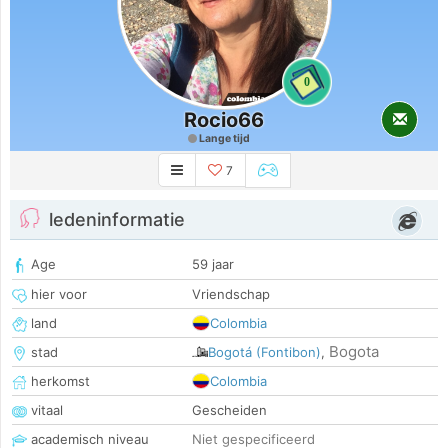
0
Rocio66
Lange tijd
7
ledeninformatie
Age
59 jaar
hier voor
Vriendschap
land
Colombia
Bogota
stad
Bogotá (Fontibon)
,
herkomst
Colombia
vitaal
Gescheiden
academisch niveau
Niet gespecificeerd