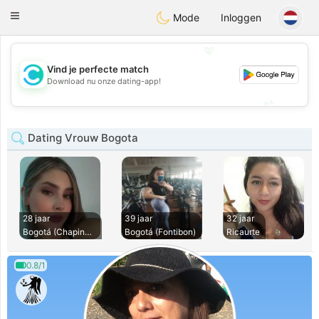
olombia
Citas
Toggle
Mode
Inloggen
navigation
💖
Vind je perfecte match
💖
Download nu onze dating-app!
💕
💕
Dating Vrouw Bogota
28 jaar
39 jaar
32 jaar
Bogotá (Chapinero)
Bogotá (Fontibon)
Ricaurte
0.8/1