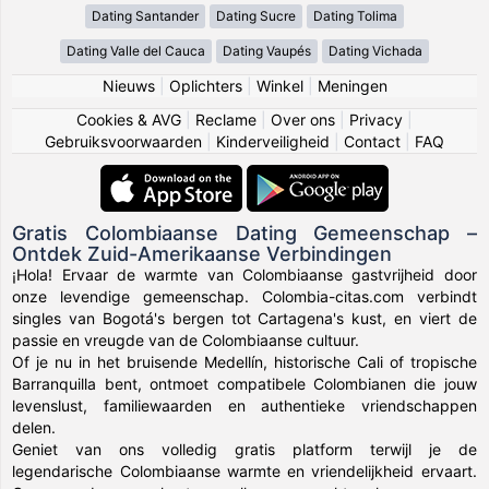
Dating Santander
Dating Sucre
Dating Tolima
Dating Valle del Cauca
Dating Vaupés
Dating Vichada
Nieuws
|
Oplichters
|
Winkel
|
Meningen
Cookies & AVG
|
Reclame
|
Over ons
|
Privacy
|
Gebruiksvoorwaarden
|
Kinderveiligheid
|
Contact
|
FAQ
Gratis Colombiaanse Dating Gemeenschap –
Ontdek Zuid-Amerikaanse Verbindingen
¡Hola! Ervaar de warmte van Colombiaanse gastvrijheid door
onze levendige gemeenschap. Colombia-citas.com verbindt
singles van Bogotá's bergen tot Cartagena's kust, en viert de
passie en vreugde van de Colombiaanse cultuur.
Of je nu in het bruisende Medellín, historische Cali of tropische
Barranquilla bent, ontmoet compatibele Colombianen die jouw
levenslust, familiewaarden en authentieke vriendschappen
delen.
Geniet van ons volledig gratis platform terwijl je de
legendarische Colombiaanse warmte en vriendelijkheid ervaart.