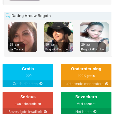
Dating Vrouw Bogota
58 jaar
59 jaar
29 jaar
La Calera
Bogotá (Fontibo
Bogotá (Fontibo
Gratis
Ondersteuning
%
100
100% gratis
Gratis diensten
Luisterende moderators
Serieus
Bezoekers
kwaliteitsprofielen
Veel bezocht
Bevestigde kwaliteit
Het beste