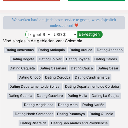
We werken hard om je de beste service te geven, wees alsjeblieft
ondersteunend
Vind singles in de gebieden van: Colombia
Dating Amazonas
Dating Antioquia
Dating Arauca
Dating Atlantico
Dating Bogota
Dating Bolívar
Dating Boyaca
Dating Caldas
Dating Caqueta
Dating Casanare
Dating Cauca
Dating Cesar
Dating Chocó
Dating Cordoba
Dating Cundinamarca
Dating Departamento de Bolívar
Dating Departamento de Córdoba
Dating Guainia
Dating Guaviare
Dating Huila
Dating La Guajira
Dating Magdalena
Dating Meta
Dating Nariño
Dating North Santander
Dating Putumayo
Dating Quindio
Dating Risaralda
Dating San Andres and Providencia