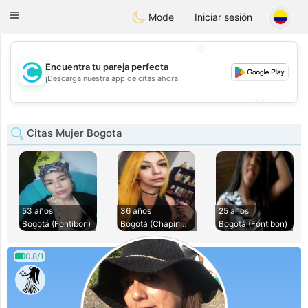
olombia
Citas
Toggle
Mode
Iniciar sesión
navigation
💖
Encuentra tu pareja perfecta
💖
¡Descarga nuestra app de citas ahora!
💕
💕
Citas Mujer Bogota
53 años
36 años
25 años
Bogotá (Fontibon)
Bogotá (Chapinero)
Bogotá (Fontibon)
0.8/1