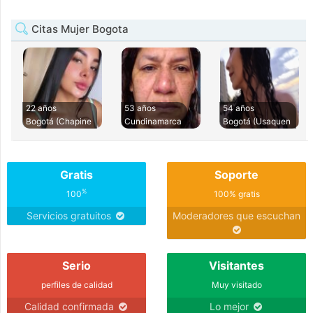
Citas Mujer Bogota
22 años
53 años
54 años
Bogotá (Chapine
Cundinamarca
Bogotá (Usaquen
Gratis
Soporte
%
100
100% gratis
Servicios gratuitos
Moderadores que escuchan
Serio
Visitantes
perfiles de calidad
Muy visitado
Calidad confirmada
Lo mejor