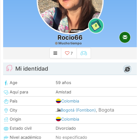
0
Rocio66
Mucho tiempo
7
Mi identidad
Age
59 años
Aquí para
Amistad
País
Colombia
Bogota
City
Bogotá (Fontibon)
,
Origin
Colombia
Estado civil
Divorciado
Nivel académico
No especificado