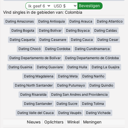
Vind singles in de gebieden van: Colombia
Dating Amazonas
Dating Antioquia
Dating Arauca
Dating Atlantico
Dating Bogota
Dating Bolívar
Dating Boyaca
Dating Caldas
Dating Caqueta
Dating Casanare
Dating Cauca
Dating Cesar
Dating Chocó
Dating Cordoba
Dating Cundinamarca
Dating Departamento de Bolívar
Dating Departamento de Córdoba
Dating Guainia
Dating Guaviare
Dating Huila
Dating La Guajira
Dating Magdalena
Dating Meta
Dating Nariño
Dating North Santander
Dating Putumayo
Dating Quindio
Dating Risaralda
Dating San Andres and Providencia
Dating Santander
Dating Sucre
Dating Tolima
Dating Valle del Cauca
Dating Vaupés
Dating Vichada
Nieuws
|
Oplichters
|
Winkel
|
Meningen