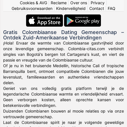
Cookies & AVG
|
Reclame
|
Over ons
|
Privacy
|
Gebruiksvoorwaarden
|
Kinderveiligheid
|
Contact
|
FAQ
Gratis Colombiaanse Dating Gemeenschap –
Ontdek Zuid-Amerikaanse Verbindingen
¡Hola! Ervaar de warmte van Colombiaanse gastvrijheid door
onze levendige gemeenschap. Colombia-citas.com verbindt
singles van Bogotá's bergen tot Cartagena's kust, en viert de
passie en vreugde van de Colombiaanse cultuur.
Of je nu in het bruisende Medellín, historische Cali of tropische
Barranquilla bent, ontmoet compatibele Colombianen die jouw
levenslust, familiewaarden en authentieke vriendschappen
delen.
Geniet van ons volledig gratis platform terwijl je de
legendarische Colombiaanse warmte en vriendelijkheid ervaart.
Geen verborgen kosten, alleen oprechte kansen voor
betekenisvolle verbindingen.
Duizenden Colombianen bouwen al mooie relaties op via onze
vertrouwde gemeenschap.
Laat de Colombiaanse spirit je naar je volgende geweldige