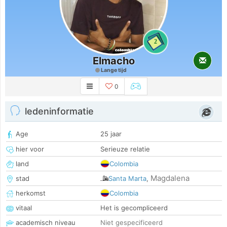
2
Elmacho
Lange tijd
0
ledeninformatie
Age
25 jaar
hier voor
Serieuze relatie
land
Colombia
Magdalena
stad
Santa Marta
,
herkomst
Colombia
vitaal
Het is gecompliceerd
academisch niveau
Niet gespecificeerd