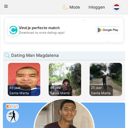
olombia
Citas
Toggle
Mode
Inloggen
navigation
💖
Vind je perfecte match
💖
Download nu onze dating-app!
💕
💕
Dating Man Magdalena
49 jaar
46 jaar
25 jaar
Santa Marta
Santa Marta
Santa Marta
0.6/1