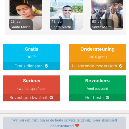
25 jaar
43 jaar
60 jaar
Santa Marta
Santa Marta
Santa Marta
Gratis
Ondersteuning
%
100
100% gratis
Gratis diensten
Luisterende moderators
Serieus
Bezoekers
kwaliteitsprofielen
Veel bezocht
Bevestigde kwaliteit
Het beste
We werken hard om je de beste service te geven, wees alsjeblieft
ondersteunend