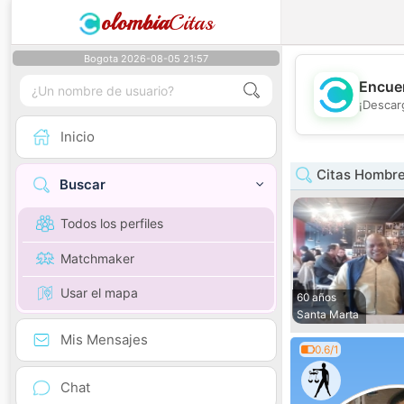
olombia
Citas
Bogota 2026-08-05 21:57
Encuen
¡Descar
Inicio
Citas Hombr
Buscar
Todos los perfiles
Matchmaker
Usar el mapa
60 años
Santa Marta
Mis Mensajes
0.6/1
Chat