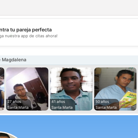
tra tu pareja perfecta
💖
ga nuestra app de citas ahora!
💕
e Magdalena
27 años
41 años
50 años
Santa Marta
Santa Marta
Santa Marta