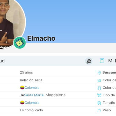
Elmacho
2
dad
Mi f
25 años
Buscan
Relación seria
Color d
Colombia
Color d
Magdalena
Santa Marta
,
Tipo de
Colombia
Tamaño
Es complicado
Peso