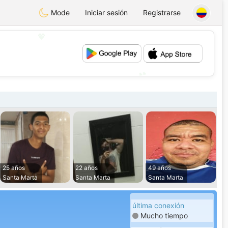
Mode
Iniciar sesión
Registrarse
💖
💕
25 años
22 años
49 años
Santa Marta
Santa Marta
Santa Marta
última conexión
Mucho tiempo