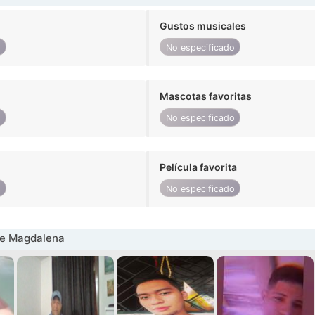
Gustos musicales
o
No especificado
Mascotas favoritas
o
No especificado
Película favorita
o
No especificado
e Magdalena