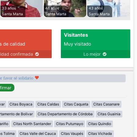
33 años
46 años
43 años
Santa Marta
Santa Marta
Santa Marta
Visitantes
s de calidad
Muy visitado
lidad confirmada
Lo mejor
r favor sé solidario
var
Citas Boyaca
Citas Caldas
Citas Caqueta
Citas Casanare
rtamento de Bolívar
Citas Departamento de Córdoba
Citas Guainia
ariño
Citas North Santander
Citas Putumayo
Citas Quindio
as Tolima
Citas Valle del Cauca
Citas Vaupés
Citas Vichada