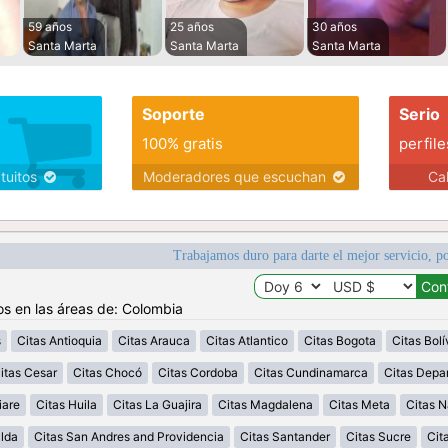
59 años
25 años
30 años
Santa Marta
Santa Marta
Santa Marta
Soporte
Serio
100% gratis
perfile
atuitos
Moderadores que escuchan
Ca
Trabajamos duro para darte el mejor servicio, po
os en las áreas de: Colombia
s
Citas Antioquia
Citas Arauca
Citas Atlantico
Citas Bogota
Citas Bolí
itas Cesar
Citas Chocó
Citas Cordoba
Citas Cundinamarca
Citas Depa
iare
Citas Huila
Citas La Guajira
Citas Magdalena
Citas Meta
Citas N
alda
Citas San Andres and Providencia
Citas Santander
Citas Sucre
Cit