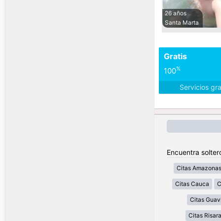
26 años
Santa Marta
Gratis
%
100
Servicios gr
Encuentra solter
Citas Amazona
Citas Cauca
C
Citas Guav
Citas Risar