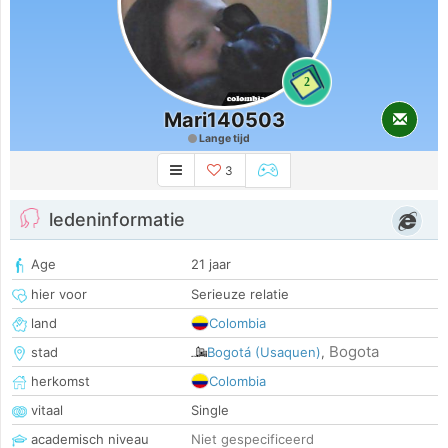
2
Mari140503
Lange tijd
3
ledeninformatie
Age
21 jaar
hier voor
Serieuze relatie
land
Colombia
Bogota
stad
Bogotá (Usaquen)
,
herkomst
Colombia
vitaal
Single
academisch niveau
Niet gespecificeerd