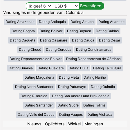
Vind singles in de gebieden van: Colombia
Dating Amazonas
Dating Antioquia
Dating Arauca
Dating Atlantico
Dating Bogota
Dating Bolívar
Dating Boyaca
Dating Caldas
Dating Caqueta
Dating Casanare
Dating Cauca
Dating Cesar
Dating Chocó
Dating Cordoba
Dating Cundinamarca
Dating Departamento de Bolívar
Dating Departamento de Córdoba
Dating Guainia
Dating Guaviare
Dating Huila
Dating La Guajira
Dating Magdalena
Dating Meta
Dating Nariño
Dating North Santander
Dating Putumayo
Dating Quindio
Dating Risaralda
Dating San Andres and Providencia
Dating Santander
Dating Sucre
Dating Tolima
Dating Valle del Cauca
Dating Vaupés
Dating Vichada
Nieuws
|
Oplichters
|
Winkel
|
Meningen