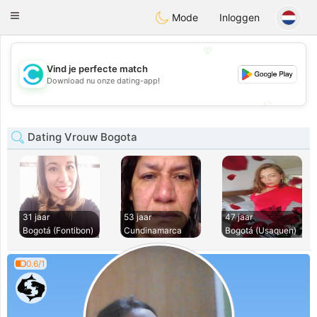
olombia
Citas
Toggle
Mode
Inloggen
navigation
💖
Vind je perfecte match
💖
Download nu onze dating-app!
💕
💕
Dating Vrouw Bogota
31 jaar
53 jaar
47 jaar
Bogotá (Fontibon)
Cundinamarca
Bogotá (Usaquen)
0.6/1