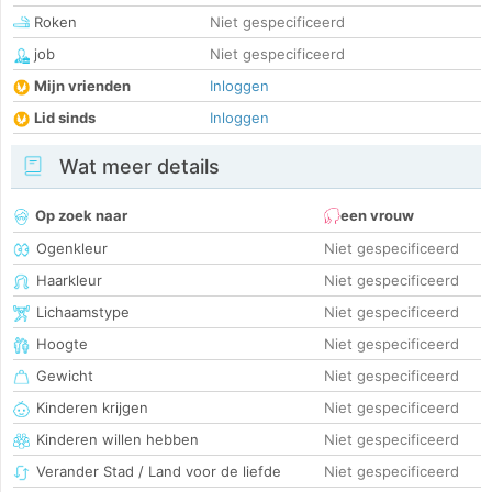
Roken
Niet gespecificeerd
job
Niet gespecificeerd
Mijn vrienden
Inloggen
Lid sinds
Inloggen
Wat meer details
Op zoek naar
een vrouw
Ogenkleur
Niet gespecificeerd
Haarkleur
Niet gespecificeerd
Lichaamstype
Niet gespecificeerd
Hoogte
Niet gespecificeerd
Gewicht
Niet gespecificeerd
Kinderen krijgen
Niet gespecificeerd
Kinderen willen hebben
Niet gespecificeerd
Verander Stad / Land voor de liefde
Niet gespecificeerd