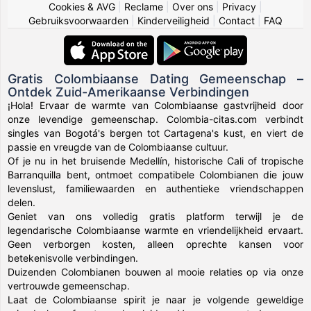
Cookies & AVG
|
Reclame
|
Over ons
|
Privacy
|
Gebruiksvoorwaarden
|
Kinderveiligheid
|
Contact
|
FAQ
Gratis Colombiaanse Dating Gemeenschap –
Ontdek Zuid-Amerikaanse Verbindingen
¡Hola! Ervaar de warmte van Colombiaanse gastvrijheid door
onze levendige gemeenschap. Colombia-citas.com verbindt
singles van Bogotá's bergen tot Cartagena's kust, en viert de
passie en vreugde van de Colombiaanse cultuur.
Of je nu in het bruisende Medellín, historische Cali of tropische
Barranquilla bent, ontmoet compatibele Colombianen die jouw
levenslust, familiewaarden en authentieke vriendschappen
delen.
Geniet van ons volledig gratis platform terwijl je de
legendarische Colombiaanse warmte en vriendelijkheid ervaart.
Geen verborgen kosten, alleen oprechte kansen voor
betekenisvolle verbindingen.
Duizenden Colombianen bouwen al mooie relaties op via onze
vertrouwde gemeenschap.
Laat de Colombiaanse spirit je naar je volgende geweldige