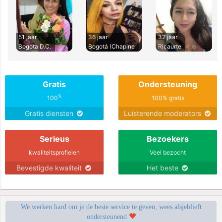
51 jaar
36 jaar
32 jaar
Bogota D.C.
Bogotá (Chapine
Ricaurte
Gratis
Ondersteuning
%
100
100% gratis
Gratis diensten
Luisterende moderators
Serieus
Bezoekers
kwaliteitsprofielen
Veel bezocht
Bevestigde kwaliteit
Het beste
We werken hard om je de beste service te geven, wees alsjeblieft
ondersteunend